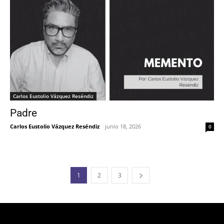
Carlos Eustolio Vázquez Reséndiz
Padre
Carlos Eustolio Vázquez Reséndiz
-
junio 18, 2026
0
1
2
3