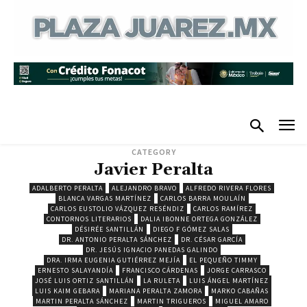
CATEGORY
Javier Peralta
ADALBERTO PERALTA
ALEJANDRO BRAVO
ALFREDO RIVERA FLORES
BLANCA VARGAS MARTÍNEZ
CARLOS BARRA MOULAÍN
CARLOS EUSTOLIO VÁZQUEZ RESÉNDIZ
CARLOS RAMÍREZ
CONTORNOS LITERARIOS
DALIA IBONNE ORTEGA GONZÁLEZ
DÉSIRÉE SANTILLÁN
DIEGO F GÓMEZ SALAS
DR. ANTONIO PERALTA SÁNCHEZ
DR. CÉSAR GARCÍA
DR. JESÚS IGNACIO PANEDAS GALINDO
DRA. IRMA EUGENIA GUTIÉRREZ MEJÍA
EL PEQUEÑO TIMMY
ERNESTO SALAYANDÍA
FRANCISCO CÁRDENAS
JORGE CARRASCO
JOSÉ LUIS ORTIZ SANTILLÁN
LA RULETA
LUIS ÁNGEL MARTÍNEZ
LUIS KAIM GEBARA
MARIANA PERALTA ZAMORA
MARKO CABAÑAS
MARTIN PERALTA SÁNCHEZ
MARTIN TRIGUEROS
MIGUEL AMARO