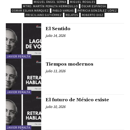
MIGUEL ÁNGEL SERNA
MIGUEL ROSALES
MTRO. MARTÍN PERALTA HERMOSILLO
ÓSCAR ESPINOSA
OSMAR ESLAVA MÁRQUEZ
PABLO VARGAS
PATRICIA GONZÁLEZ LÓPEZ
PRISCILIANO GUTIÉRREZ
RELATOS
ROBERTO DIEZ
El Sentido
julio 14, 2026
JAVIER PERALTA
Tiempos modernos
julio 13, 2026
JAVIER PERALTA
El futuro de México existe
julio 10, 2026
JAVIER PERALTA