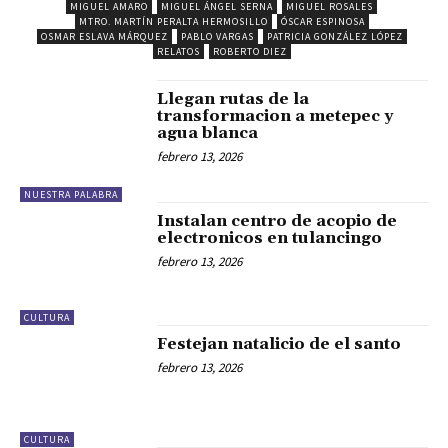
MIGUEL AMARO
MIGUEL ÁNGEL SERNA
MIGUEL ROSALES
MTRO. MARTÍN PERALTA HERMOSILLO
ÓSCAR ESPINOSA
OSMAR ESLAVA MÁRQUEZ
PABLO VARGAS
PATRICIA GONZÁLEZ LÓPEZ
RELATOS
ROBERTO DIEZ
Llegan rutas de la
transformacion a metepec y
agua blanca
febrero 13, 2026
NUESTRA PALABRA
Instalan centro de acopio de
electronicos en tulancingo
febrero 13, 2026
CULTURA
Festejan natalicio de el santo
febrero 13, 2026
CULTURA