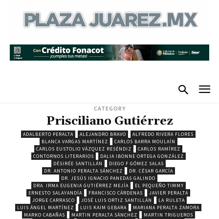
CATEGORY
Prisciliano Gutiérrez
ADALBERTO PERALTA
ALEJANDRO BRAVO
ALFREDO RIVERA FLORES
BLANCA VARGAS MARTÍNEZ
CARLOS BARRA MOULAÍN
CARLOS EUSTOLIO VÁZQUEZ RESÉNDIZ
CARLOS RAMÍREZ
CONTORNOS LITERARIOS
DALIA IBONNE ORTEGA GONZÁLEZ
DÉSIRÉE SANTILLÁN
DIEGO F GÓMEZ SALAS
DR. ANTONIO PERALTA SÁNCHEZ
DR. CÉSAR GARCÍA
DR. JESÚS IGNACIO PANEDAS GALINDO
DRA. IRMA EUGENIA GUTIÉRREZ MEJÍA
EL PEQUEÑO TIMMY
ERNESTO SALAYANDÍA
FRANCISCO CÁRDENAS
JAVIER PERALTA
JORGE CARRASCO
JOSÉ LUIS ORTIZ SANTILLÁN
LA RULETA
LUIS ÁNGEL MARTÍNEZ
LUIS KAIM GEBARA
MARIANA PERALTA ZAMORA
MARKO CABAÑAS
MARTIN PERALTA SÁNCHEZ
MARTIN TRIGUEROS