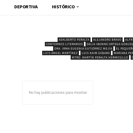
DEPORTIVA
HISTÓRICO
ADALBERTO PERALTA
ALEJANDRO BRAVO
ALFR
CONTORNOS LITERARIOS
DALIA IBONNE ORTEGA GONZÁ
DRA. IRMA EUGENIA GUTIÉRREZ MEJÍA
EL PEQUEÑ
LUIS ÁNGEL MARTÍNEZ
LUIS KAIM GEBARA
MARIANA PE
MTRO. MARTÍN PERALTA HERMOSILLO
No hay publicaciones para mostrar