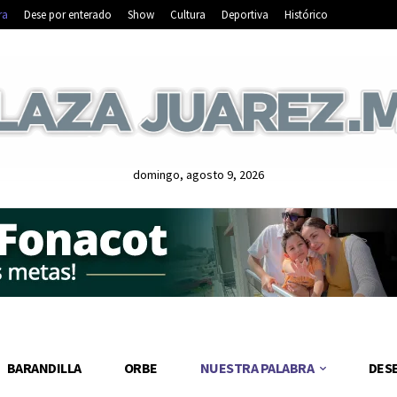
ra
Dese por enterado
Show
Cultura
Deportiva
Histórico
domingo, agosto 9, 2026
BARANDILLA
ORBE
NUESTRA PALABRA
DES