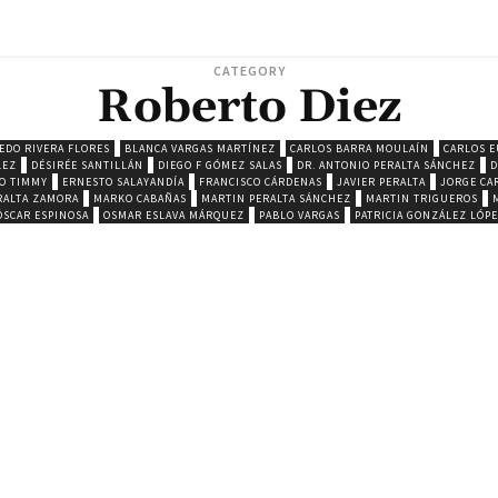
CATEGORY
Roberto Diez
EDO RIVERA FLORES
BLANCA VARGAS MARTÍNEZ
CARLOS BARRA MOULAÍN
CARLOS E
LEZ
DÉSIRÉE SANTILLÁN
DIEGO F GÓMEZ SALAS
DR. ANTONIO PERALTA SÁNCHEZ
D
O TIMMY
ERNESTO SALAYANDÍA
FRANCISCO CÁRDENAS
JAVIER PERALTA
JORGE CA
RALTA ZAMORA
MARKO CABAÑAS
MARTIN PERALTA SÁNCHEZ
MARTIN TRIGUEROS
ÓSCAR ESPINOSA
OSMAR ESLAVA MÁRQUEZ
PABLO VARGAS
PATRICIA GONZÁLEZ LÓP