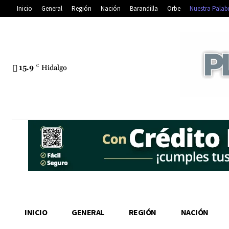
Inicio
General
Región
Nación
Barandilla
Orbe
Nuestra Palab
15.9
C
Hidalgo
INICIO
GENERAL
REGIÓN
NACIÓN