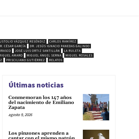
USTOLIO VÁZQUEZ RESÉNDIZ
CARLOS RAMÍREZ
R. CÉSAR GARCÍA
DR. JESÚS IGNACIO PANEDAS GALINDO
RRASCO
JOSÉ LUIS ORTIZ SANTILLÁN
LA RULETA
MIGUEL AMARO
MIGUEL ÁNGEL SERNA
MIGUEL ROSALES
EZ
PRISCILIANO GUTIÉRREZ
RELATOS
Últimas noticias
Conmemoran los 147 años
del nacimiento de Emiliano
Zapata
agosto 9, 2026
Los pinzones aprenden a
cantar con el mismo patrón