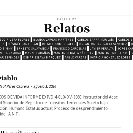
CATEGORY
Relatos
EDO RIVERA FLORES
BLANCA VARGAS MARTÍNEZ
CARLOS BARRA MOULAÍN
CARLOS E
LEZ
DÉSIRÉE SANTILLÁN
DIEGO F GÓMEZ SALAS
DR. ANTONIO PERALTA SÁNCHEZ
D
O TIMMY
ERNESTO SALAYANDÍA
FRANCISCO CÁRDENAS
JAVIER PERALTA
JORGE CA
RALTA ZAMORA
MARKO CABAÑAS
MARTIN PERALTA SÁNCHEZ
MARTIN TRIGUEROS
AR ESPINOSA
OSMAR ESLAVA MÁRQUEZ
PABLO VARGAS
PATRICIA GONZÁLEZ LÓPEZ
Diablo
aúl Pérez Cabrera
-
agosto 1, 2026
S DE VIDA INFORME EXP/DI4-8L0/ XV-3083 Instructor del Acta:
d Superior de Registro de Tránsitos Terrenales Sujeto bajo
ción: Humano Estatus actual: Proceso de desprendimiento
do. A N T...