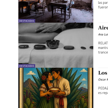
las pa
fueron
DESTACADAS
Air
Ana Lu
RELATO
mantra
trance,
DESTACADAS
Los
Oscar R
PEDAZO
es rep