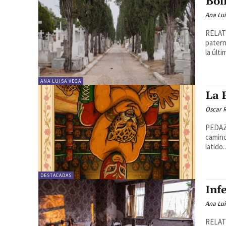
Boli
Ana Lu
RELAT
patern
la últi
ANA LUISA VEGA
La 
Oscar R
PEDAZO
camino
latido..
DESTACADAS
Inf
Ana Lu
RELATO