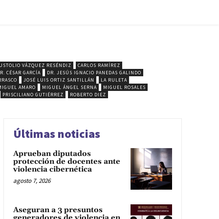
USTOLIO VÁZQUEZ RESÉNDIZ
CARLOS RAMÍREZ
R. CÉSAR GARCÍA
DR. JESÚS IGNACIO PANEDAS GALINDO
RRASCO
JOSÉ LUIS ORTIZ SANTILLÁN
LA RULETA
MIGUEL AMARO
MIGUEL ÁNGEL SERNA
MIGUEL ROSALES
PRISCILIANO GUTIÉRREZ
ROBERTO DIEZ
Últimas noticias
Aprueban diputados
protección de docentes ante
violencia cibernética
agosto 7, 2026
Aseguran a 3 presuntos
generadores de violencia en