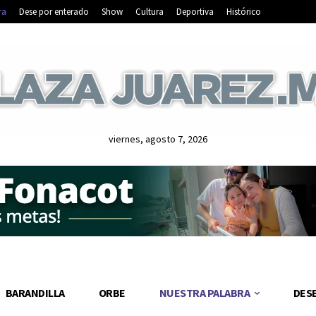
ra
Dese por enterado
Show
Cultura
Deportiva
Histórico
viernes, agosto 7, 2026
BARANDILLA
ORBE
NUESTRA PALABRA
DES