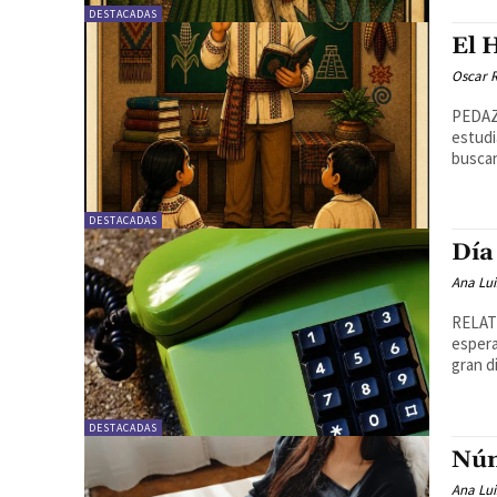
DESTACADAS
El 
Oscar R
PEDAZO
estudi
buscan 
DESTACADAS
Día
Ana Lu
RELATO
espera
gran dí
DESTACADAS
Núm
Ana Lu