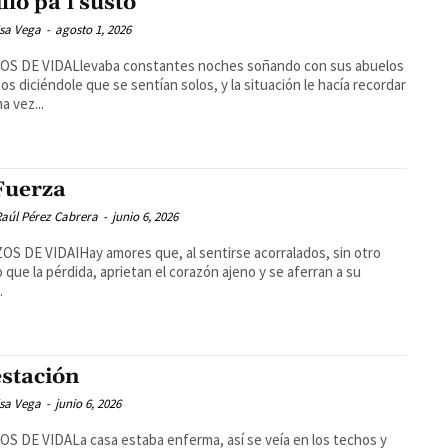
llo pa’l susto
isa Vega
-
agosto 1, 2026
OS DE VIDALlevaba constantes noches soñando con sus abuelos
os diciéndole que se sentían solos, y la situación le hacía recordar
ma vez...
Fuerza
aúl Pérez Cabrera
-
junio 6, 2026
S DE VIDAIHay amores que, al sentirse acorralados, sin otro
 que la pérdida, aprietan el corazón ajeno y se aferran a su
.
estación
isa Vega
-
junio 6, 2026
S DE VIDALa casa estaba enferma, así se veía en los techos y