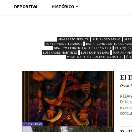
DEPORTIVA
HISTÓRICO
ADALBERTO PERALTA
ALEJANDRO BRAVO
ALFR
CONTORNOS LITERARIOS
DALIA IBONNE ORTEGA GONZÁ
DRA. IRMA EUGENIA GUTIÉRREZ MEJÍA
EL PEQUEÑ
LUIS ÁNGEL MARTÍNEZ
LUIS KAIM GEBARA
MARIANA PE
MTRO. MARTÍN PERALTA HERMOSILLO
ÓSC
El 
Oscar R
PEDAZO
Entida
evalua
conclui
DESTACADAS