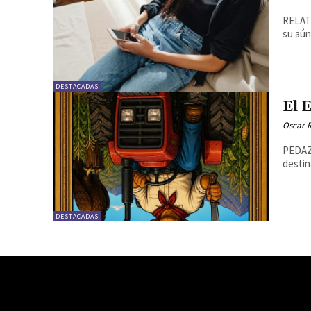
RELATO
su aún
DESTACADAS
El 
Oscar R
PEDAZO
destin
DESTACADAS