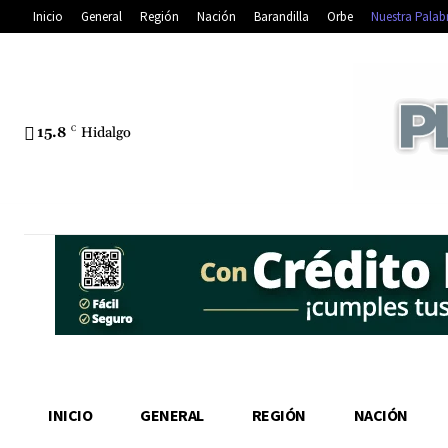
Inicio
General
Región
Nación
Barandilla
Orbe
Nuestra Palab
15.8
C
Hidalgo
INICIO
GENERAL
REGIÓN
NACIÓN