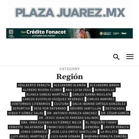
CATEGORY
Región
ADALBERTO PERALTA
ALEJANDRO ALEMÁN
ALEJANDRO BRAVO
ALFREDO RIVERA FLORES
ANA LUISA VEGA
BARANDILLA
BLANCA VARGAS MARTÍNEZ
CARLOS BARRA MOULAÍN
CARLOS EUSTOLIO VÁZQUEZ RESÉNDIZ
CARLOS RAMÍREZ
CONTORNOS LITERARIOS
CULTURA
DALIA IBONNE ORTEGA GONZÁLEZ
DEPORTIVA
DESE POR ENTERADO
DÉSIRÉE SANTILLÁN
DESTACADAS
DIEGO F GÓMEZ SALAS
DR. ANTONIO PERALTA SÁNCHEZ
DR. CÉSAR GARCÍA
DR. JESÚS IGNACIO PANEDAS GALINDO
DRA. IRMA EUGENIA GUTIÉRREZ MEJÍA
EL PEQUEÑO TIMMY
ERNESTO SALAYANDÍA
FRANCISCO CÁRDENAS
GENERAL
JAVIER PERALTA
JORGE CARRASCO
JOSÉ LUIS ORTIZ SANTILLÁN
LA RULETA
LUIS ÁNGEL MARTÍNEZ
LUIS KAIM GEBARA
MARIANA PERALTA ZAMORA