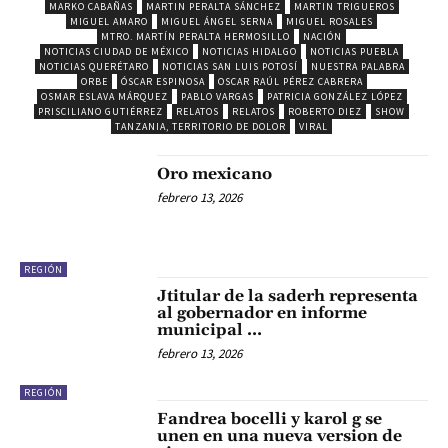
MARKO CABAÑAS
MARTIN PERALTA SÁNCHEZ
MARTIN TRIGUEROS
MIGUEL AMARO
MIGUEL ÁNGEL SERNA
MIGUEL ROSALES
MTRO. MARTÍN PERALTA HERMOSILLO
NACIÓN
NOTICIAS CIUDAD DE MÉXICO
NOTICIAS HIDALGO
NOTICIAS PUEBLA
NOTICIAS QUERÉTARO
NOTICIAS SAN LUIS POTOSÍ
NUESTRA PALABRA
ORBE
ÓSCAR ESPINOSA
OSCAR RAÚL PÉREZ CABRERA
OSMAR ESLAVA MÁRQUEZ
PABLO VARGAS
PATRICIA GONZÁLEZ LÓPEZ
PRISCILIANO GUTIÉRREZ
RELATOS
RELATOS
ROBERTO DIEZ
SHOW
TANZANIA, TERRITORIO DE DOLOR
VIRAL
Oro mexicano
febrero 13, 2026
REGIÓN
Jtitular de la saderh representa
al gobernador en informe
municipal …
febrero 13, 2026
REGIÓN
Fandrea bocelli y karol g se
unen en una nueva version de