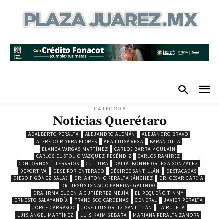
CATEGORY
Noticias Querétaro
ADALBERTO PERALTA
ALEJANDRO ALEMÁN
ALEJANDRO BRAVO
ALFREDO RIVERA FLORES
ANA LUISA VEGA
BARANDILLA
BLANCA VARGAS MARTÍNEZ
CARLOS BARRA MOULAÍN
CARLOS EUSTOLIO VÁZQUEZ RESÉNDIZ
CARLOS RAMÍREZ
CONTORNOS LITERARIOS
CULTURA
DALIA IBONNE ORTEGA GONZÁLEZ
DEPORTIVA
DESE POR ENTERADO
DÉSIRÉE SANTILLÁN
DESTACADAS
DIEGO F GÓMEZ SALAS
DR. ANTONIO PERALTA SÁNCHEZ
DR. CÉSAR GARCÍA
DR. JESÚS IGNACIO PANEDAS GALINDO
DRA. IRMA EUGENIA GUTIÉRREZ MEJÍA
EL PEQUEÑO TIMMY
ERNESTO SALAYANDÍA
FRANCISCO CÁRDENAS
GENERAL
JAVIER PERALTA
JORGE CARRASCO
JOSÉ LUIS ORTIZ SANTILLÁN
LA RULETA
LUIS ÁNGEL MARTÍNEZ
LUIS KAIM GEBARA
MARIANA PERALTA ZAMORA