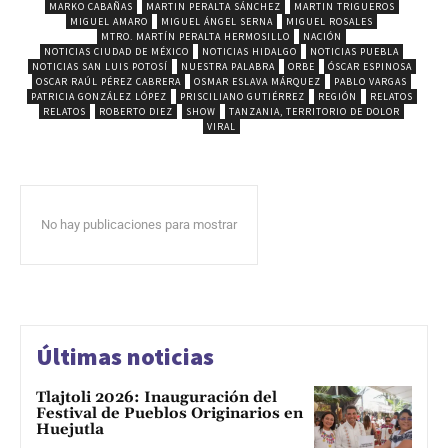
MARKO CABAÑAS
MARTIN PERALTA SÁNCHEZ
MARTIN TRIGUEROS
MIGUEL AMARO
MIGUEL ÁNGEL SERNA
MIGUEL ROSALES
MTRO. MARTÍN PERALTA HERMOSILLO
NACIÓN
NOTICIAS CIUDAD DE MÉXICO
NOTICIAS HIDALGO
NOTICIAS PUEBLA
NOTICIAS SAN LUIS POTOSÍ
NUESTRA PALABRA
ORBE
ÓSCAR ESPINOSA
OSCAR RAÚL PÉREZ CABRERA
OSMAR ESLAVA MÁRQUEZ
PABLO VARGAS
PATRICIA GONZÁLEZ LÓPEZ
PRISCILIANO GUTIÉRREZ
REGIÓN
RELATOS
RELATOS
ROBERTO DIEZ
SHOW
TANZANIA, TERRITORIO DE DOLOR
VIRAL
No hay publicaciones para mostrar
Últimas noticias
Tlajtoli 2026: Inauguración del
Festival de Pueblos Originarios en
Huejutla