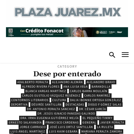
CATEGORY
Dese por enterado
ADALBERTO PERALTA
ALEJANDRO ALEMÁN
ALEJANDRO BRAVO
ALFREDO RIVERA FLORES
ANA LUISA VEGA
BARANDILLA
BLANCA VARGAS MARTÍNEZ
CARLOS BARRA MOULAÍN
CARLOS EUSTOLIO VÁZQUEZ RESÉNDIZ
CARLOS RAMÍREZ
CONTORNOS LITERARIOS
CULTURA
DALIA IBONNE ORTEGA GONZÁLEZ
DEPORTIVA
DÉSIRÉE SANTILLÁN
DESTACADAS
DIEGO F GÓMEZ SALAS
DR. ANTONIO PERALTA SÁNCHEZ
DR. CÉSAR GARCÍA
DR. JESÚS IGNACIO PANEDAS GALINDO
DRA. IRMA EUGENIA GUTIÉRREZ MEJÍA
EL PEQUEÑO TIMMY
ERNESTO SALAYANDÍA
FRANCISCO CÁRDENAS
GENERAL
JAVIER PERALTA
JORGE CARRASCO
JOSÉ LUIS ORTIZ SANTILLÁN
LA RULETA
LUIS ÁNGEL MARTÍNEZ
LUIS KAIM GEBARA
MARIANA PERALTA ZAMORA