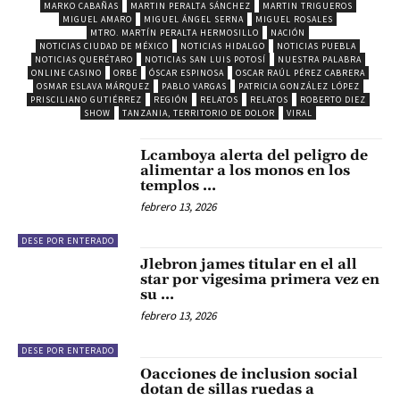
MARKO CABAÑAS
MARTIN PERALTA SÁNCHEZ
MARTIN TRIGUEROS
MIGUEL AMARO
MIGUEL ÁNGEL SERNA
MIGUEL ROSALES
MTRO. MARTÍN PERALTA HERMOSILLO
NACIÓN
NOTICIAS CIUDAD DE MÉXICO
NOTICIAS HIDALGO
NOTICIAS PUEBLA
NOTICIAS QUERÉTARO
NOTICIAS SAN LUIS POTOSÍ
NUESTRA PALABRA
ONLINE CASINO
ORBE
ÓSCAR ESPINOSA
OSCAR RAÚL PÉREZ CABRERA
OSMAR ESLAVA MÁRQUEZ
PABLO VARGAS
PATRICIA GONZÁLEZ LÓPEZ
PRISCILIANO GUTIÉRREZ
REGIÓN
RELATOS
RELATOS
ROBERTO DIEZ
SHOW
TANZANIA, TERRITORIO DE DOLOR
VIRAL
Lcamboya alerta del peligro de
alimentar a los monos en los
templos …
febrero 13, 2026
DESE POR ENTERADO
Jlebron james titular en el all
star por vigesima primera vez en
su …
febrero 13, 2026
DESE POR ENTERADO
Oacciones de inclusion social
dotan de sillas ruedas a