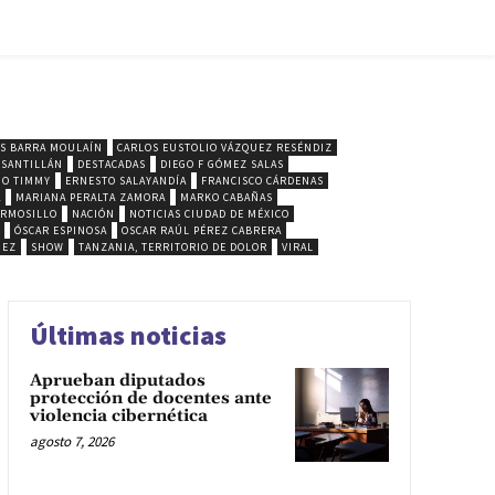
S BARRA MOULAÍN
CARLOS EUSTOLIO VÁZQUEZ RESÉNDIZ
 SANTILLÁN
DESTACADAS
DIEGO F GÓMEZ SALAS
ÑO TIMMY
ERNESTO SALAYANDÍA
FRANCISCO CÁRDENAS
A
MARIANA PERALTA ZAMORA
MARKO CABAÑAS
ERMOSILLO
NACIÓN
NOTICIAS CIUDAD DE MÉXICO
ÓSCAR ESPINOSA
OSCAR RAÚL PÉREZ CABRERA
IEZ
SHOW
TANZANIA, TERRITORIO DE DOLOR
VIRAL
Últimas noticias
Aprueban diputados
protección de docentes ante
violencia cibernética
agosto 7, 2026