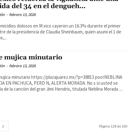
ida del 34 en el dengueh…
ión
-
febrero 13, 2026
micidios dolosos en M xico cayeron un 16.3% durante el primer
tre de la presidencia de Claudia Sheinbaum, quien asumi el 1 de
,...
e mujica minutario
ión
-
febrero 13, 2026
ujica-minutario https://plazajuarez.mx/?p=38813 postNEBLINA
A EN PACHUCA, PERD N, ALERTA MORADA. No s si usted se
a de la canción del gran Jimi Hendrix, titulada Neblina Morada ....
Página 128 de 160