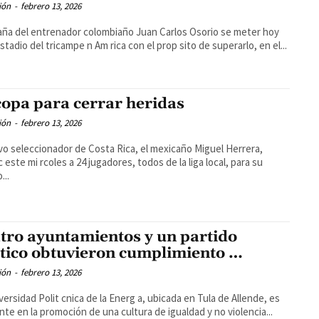
ión
-
febrero 13, 2026
uaña del entrenador colombiaño Juan Carlos Osorio se meter hoy
estadio del tricampe n Am rica con el prop sito de superarlo, en el...
copa para cerrar heridas
ión
-
febrero 13, 2026
vo seleccionador de Costa Rica, el mexicaño Miguel Herrera,
 este mi rcoles a 24 jugadores, todos de la liga local, para su
...
tro ayuntamientos y un partido
itico obtuvieron cumplimiento …
ión
-
febrero 13, 2026
versidad Polit cnica de la Energ a, ubicada en Tula de Allende, es
nte en la promoción de una cultura de igualdad y no violencia...