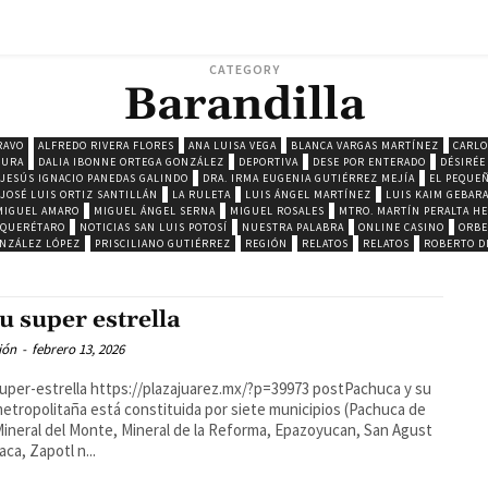
CATEGORY
Barandilla
RAVO
ALFREDO RIVERA FLORES
ANA LUISA VEGA
BLANCA VARGAS MARTÍNEZ
CARLO
TURA
DALIA IBONNE ORTEGA GONZÁLEZ
DEPORTIVA
DESE POR ENTERADO
DÉSIRÉE
 JESÚS IGNACIO PANEDAS GALINDO
DRA. IRMA EUGENIA GUTIÉRREZ MEJÍA
EL PEQUE
JOSÉ LUIS ORTIZ SANTILLÁN
LA RULETA
LUIS ÁNGEL MARTÍNEZ
LUIS KAIM GEBAR
MIGUEL AMARO
MIGUEL ÁNGEL SERNA
MIGUEL ROSALES
MTRO. MARTÍN PERALTA H
 QUERÉTARO
NOTICIAS SAN LUIS POTOSÍ
NUESTRA PALABRA
ONLINE CASINO
ORBE
ONZÁLEZ LÓPEZ
PRISCILIANO GUTIÉRREZ
REGIÓN
RELATOS
RELATOS
ROBERTO D
u super estrella
ión
-
febrero 13, 2026
uper-estrella https://plazajuarez.mx/?p=39973 postPachuca y su
etropolitaña está constituida por siete municipios (Pachuca de
ineral del Monte, Mineral de la Reforma, Epazoyucan, San Agust
aca, Zapotl n...