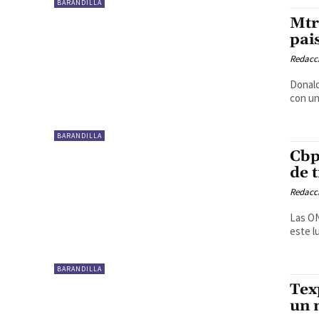
BARANDILLA
Mtr
pai
Redacc
Donald
con un
BARANDILLA
Cbp
de 
Redacc
Las ON
este l
BARANDILLA
Tex
un 