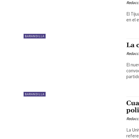
Redacc
El Tij
en el 
BARANDILLA
La 
Redacc
El nue
convoc
partido
BARANDILLA
Cua
pol
Redacc
La Uni
refere