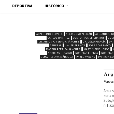
DEPORTIVA
HISTÓRICO
ADALBERTO PERALTA
ALEJANDRO ALEMÁN
ALEJANDRO B
CARLOS RAMÍREZ
CONTORNOS LITERARIOS
CUL
DR. ANTONIO PERALTA SÁNCHEZ
DR. CÉSAR GARCÍA
DR.
GENERAL
JAVIER PERALTA
JORGE CARRASCO
MARTIN PERALTA SÁNCHEZ
MARTIN TRIGUEROS
NOTICIAS HIDALGO
NOTICIAS PUEBLA
NOTICIAS
OSMAR ESLAVA MÁRQUEZ
PABLO VARGAS
PATRICIA G
Ara
Redacc
Arau-s
zona m
Soto,M
n Tlaxi