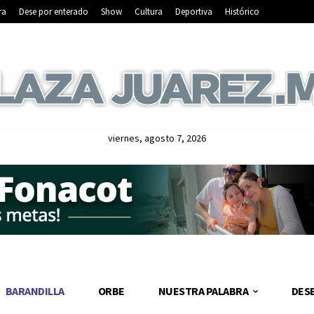
ra
Dese por enterado
Show
Cultura
Deportiva
Histórico
viernes, agosto 7, 2026
BARANDILLA
ORBE
NUESTRA PALABRA
DES