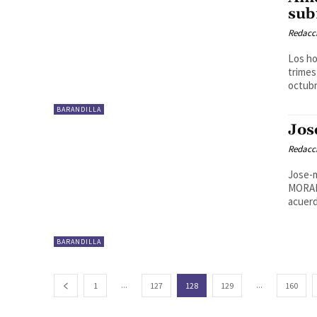
sub
Redacc
Los ho
trimes
octubre
BARANDILLA
Jos
Redacc
Jose-m
MORAD
acuerd
BARANDILLA
...
...
1
127
128
129
160