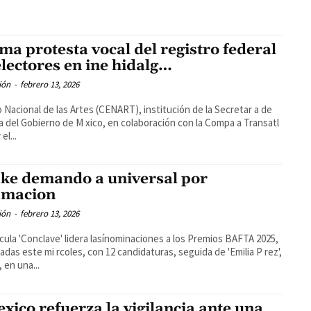
ma protesta vocal del registro federal
electores en ine hidalg…
ión
-
febrero 13, 2026
 Nacional de las Artes (CENART), institución de la Secretar a de
a del Gobierno de M xico, en colaboración con la Compa a Transatl
el...
ke demando a universal por
amacion
ión
-
febrero 13, 2026
 cula 'Conclave' lidera lasínominaciones a los Premios BAFTA 2025,
adas este mi rcoles, con 12 candidaturas, seguida de 'Emilia P rez',
 en una...
xico refuerza la vigilancia ante una