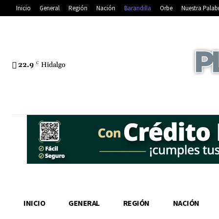
Inicio
General
Región
Nación
Barandilla
Orbe
Nuestra Palab
22.9
C
Hidalgo
INICIO
GENERAL
REGIÓN
NACIÓN