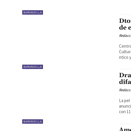
BARANDILLA
Dto
de 
Redacc
Centro
Cultur
ntico y 
BARANDILLA
Dra
dif
Redacc
La pel
anunci
con 11,
BARANDILLA
Ame