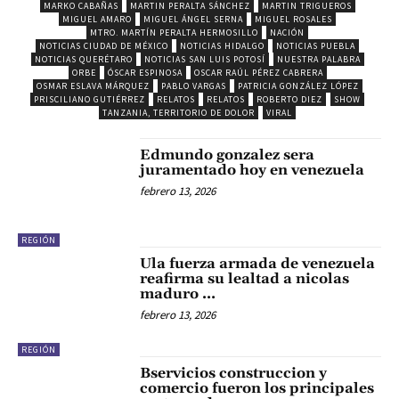
MARKO CABAÑAS
MARTIN PERALTA SÁNCHEZ
MARTIN TRIGUEROS
MIGUEL AMARO
MIGUEL ÁNGEL SERNA
MIGUEL ROSALES
MTRO. MARTÍN PERALTA HERMOSILLO
NACIÓN
NOTICIAS CIUDAD DE MÉXICO
NOTICIAS HIDALGO
NOTICIAS PUEBLA
NOTICIAS QUERÉTARO
NOTICIAS SAN LUIS POTOSÍ
NUESTRA PALABRA
ORBE
ÓSCAR ESPINOSA
OSCAR RAÚL PÉREZ CABRERA
OSMAR ESLAVA MÁRQUEZ
PABLO VARGAS
PATRICIA GONZÁLEZ LÓPEZ
PRISCILIANO GUTIÉRREZ
RELATOS
RELATOS
ROBERTO DIEZ
SHOW
TANZANIA, TERRITORIO DE DOLOR
VIRAL
Edmundo gonzalez sera
juramentado hoy en venezuela
febrero 13, 2026
REGIÓN
Ula fuerza armada de venezuela
reafirma su lealtad a nicolas
maduro …
febrero 13, 2026
REGIÓN
Bservicios construccion y
comercio fueron los principales