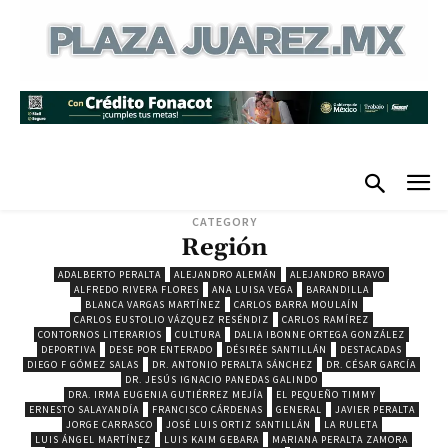
CATEGORY
Región
ADALBERTO PERALTA
ALEJANDRO ALEMÁN
ALEJANDRO BRAVO
ALFREDO RIVERA FLORES
ANA LUISA VEGA
BARANDILLA
BLANCA VARGAS MARTÍNEZ
CARLOS BARRA MOULAÍN
CARLOS EUSTOLIO VÁZQUEZ RESÉNDIZ
CARLOS RAMÍREZ
CONTORNOS LITERARIOS
CULTURA
DALIA IBONNE ORTEGA GONZÁLEZ
DEPORTIVA
DESE POR ENTERADO
DÉSIRÉE SANTILLÁN
DESTACADAS
DIEGO F GÓMEZ SALAS
DR. ANTONIO PERALTA SÁNCHEZ
DR. CÉSAR GARCÍA
DR. JESÚS IGNACIO PANEDAS GALINDO
DRA. IRMA EUGENIA GUTIÉRREZ MEJÍA
EL PEQUEÑO TIMMY
ERNESTO SALAYANDÍA
FRANCISCO CÁRDENAS
GENERAL
JAVIER PERALTA
JORGE CARRASCO
JOSÉ LUIS ORTIZ SANTILLÁN
LA RULETA
LUIS ÁNGEL MARTÍNEZ
LUIS KAIM GEBARA
MARIANA PERALTA ZAMORA