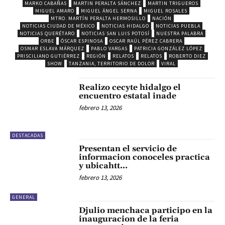
MARKO CABAÑAS
MARTIN PERALTA SÁNCHEZ
MARTIN TRIGUEROS
MIGUEL AMARO
MIGUEL ÁNGEL SERNA
MIGUEL ROSALES
MTRO. MARTÍN PERALTA HERMOSILLO
NACIÓN
NOTICIAS CIUDAD DE MÉXICO
NOTICIAS HIDALGO
NOTICIAS PUEBLA
NOTICIAS QUERÉTARO
NOTICIAS SAN LUIS POTOSÍ
NUESTRA PALABRA
ORBE
ÓSCAR ESPINOSA
OSCAR RAÚL PÉREZ CABRERA
OSMAR ESLAVA MÁRQUEZ
PABLO VARGAS
PATRICIA GONZÁLEZ LÓPEZ
PRISCILIANO GUTIÉRREZ
REGIÓN
RELATOS
RELATOS
ROBERTO DIEZ
SHOW
TANZANIA, TERRITORIO DE DOLOR
VIRAL
Realizo cecyte hidalgo el
encuentro estatal inade
febrero 13, 2026
DESTACADAS
Presentan el servicio de
informacion conoceles practica
y ubicahtt…
febrero 13, 2026
GENERAL
Djulio menchaca participo en la
inauguracion de la feria