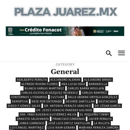
CATEGORY
General
ADALBERTO PERALTA
ALEJANDRO ALEMÁN
ALEJANDRO BRAVO
ALFREDO RIVERA FLORES
ANA LUISA VEGA
BARANDILLA
BLANCA VARGAS MARTÍNEZ
CARLOS BARRA MOULAÍN
CARLOS EUSTOLIO VÁZQUEZ RESÉNDIZ
CARLOS RAMÍREZ
CONTORNOS LITERARIOS
CULTURA
DALIA IBONNE ORTEGA GONZÁLEZ
DEPORTIVA
DESE POR ENTERADO
DÉSIRÉE SANTILLÁN
DESTACADAS
DIEGO F GÓMEZ SALAS
DR. ANTONIO PERALTA SÁNCHEZ
DR. CÉSAR GARCÍA
DR. JESÚS IGNACIO PANEDAS GALINDO
DRA. IRMA EUGENIA GUTIÉRREZ MEJÍA
EL PEQUEÑO TIMMY
ERNESTO SALAYANDÍA
FRANCISCO CÁRDENAS
JAVIER PERALTA
JORGE CARRASCO
JOSÉ LUIS ORTIZ SANTILLÁN
LA RULETA
LUIS ÁNGEL MARTÍNEZ
LUIS KAIM GEBARA
MARIANA PERALTA ZAMORA