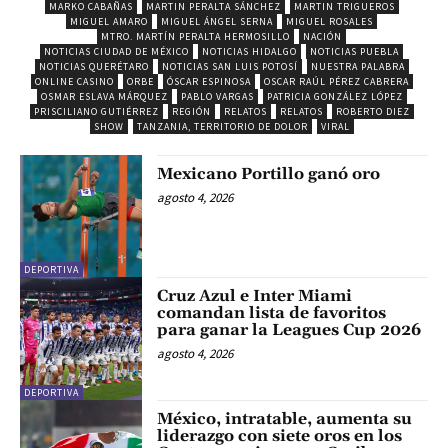
MARKO CABAÑAS
MARTIN PERALTA SÁNCHEZ
MARTIN TRIGUEROS
MIGUEL AMARO
MIGUEL ÁNGEL SERNA
MIGUEL ROSALES
MTRO. MARTÍN PERALTA HERMOSILLO
NACIÓN
NOTICIAS CIUDAD DE MÉXICO
NOTICIAS HIDALGO
NOTICIAS PUEBLA
NOTICIAS QUERÉTARO
NOTICIAS SAN LUIS POTOSÍ
NUESTRA PALABRA
ONLINE CASINO
ORBE
ÓSCAR ESPINOSA
OSCAR RAÚL PÉREZ CABRERA
OSMAR ESLAVA MÁRQUEZ
PABLO VARGAS
PATRICIA GONZÁLEZ LÓPEZ
PRISCILIANO GUTIÉRREZ
REGIÓN
RELATOS
RELATOS
ROBERTO DIEZ
SHOW
TANZANIA, TERRITORIO DE DOLOR
VIRAL
Mexicano Portillo ganó oro
agosto 4, 2026
DEPORTIVA
Cruz Azul e Inter Miami
comandan lista de favoritos
para ganar la Leagues Cup 2026
agosto 4, 2026
DEPORTIVA
México, intratable, aumenta su
liderazgo con siete oros en los