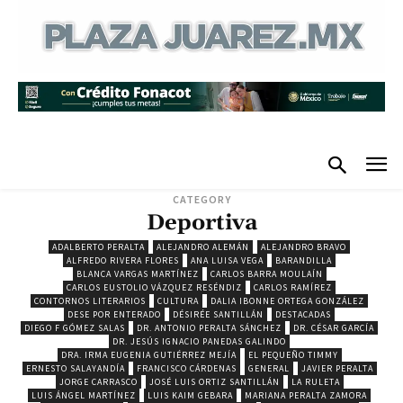
CATEGORY
Deportiva
ADALBERTO PERALTA
ALEJANDRO ALEMÁN
ALEJANDRO BRAVO
ALFREDO RIVERA FLORES
ANA LUISA VEGA
BARANDILLA
BLANCA VARGAS MARTÍNEZ
CARLOS BARRA MOULAÍN
CARLOS EUSTOLIO VÁZQUEZ RESÉNDIZ
CARLOS RAMÍREZ
CONTORNOS LITERARIOS
CULTURA
DALIA IBONNE ORTEGA GONZÁLEZ
DESE POR ENTERADO
DÉSIRÉE SANTILLÁN
DESTACADAS
DIEGO F GÓMEZ SALAS
DR. ANTONIO PERALTA SÁNCHEZ
DR. CÉSAR GARCÍA
DR. JESÚS IGNACIO PANEDAS GALINDO
DRA. IRMA EUGENIA GUTIÉRREZ MEJÍA
EL PEQUEÑO TIMMY
ERNESTO SALAYANDÍA
FRANCISCO CÁRDENAS
GENERAL
JAVIER PERALTA
JORGE CARRASCO
JOSÉ LUIS ORTIZ SANTILLÁN
LA RULETA
LUIS ÁNGEL MARTÍNEZ
LUIS KAIM GEBARA
MARIANA PERALTA ZAMORA