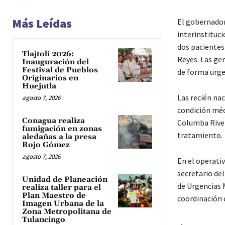
Más Leídas
El gobernador
interinstituci
dos pacientes
Tlajtoli 2026:
Reyes. Las ge
Inauguración del
Festival de Pueblos
de forma urge
Originarios en
Huejutla
Las recién nac
agosto 7, 2026
condición méd
Conagua realiza
Columba River
fumigación en zonas
tratamiento.
aledañas a la presa
Rojo Gómez
agosto 7, 2026
En el operativ
secretario de
Unidad de Planeación
de Urgencias 
realiza taller para el
Plan Maestro de
coordinación d
Imagen Urbana de la
Zona Metropolitana de
Tulancingo