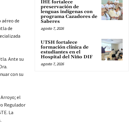
IHE fortalece
preservación de
lenguas indígenas con
programa Cazadores de
o aéreo de
Saberes
tla de
agosto 7, 2026
ecializada
UTSH fortalece
formación clínica de
estudiantes en el
Hospital del Niño DIF
tla. Ante su
agosto 7, 2026
Dra.
inuar con su
 Arroyo; el
ro Regulador
STE. La
.