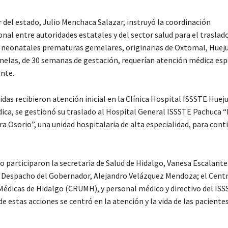
 del estado, Julio Menchaca Salazar, instruyó la coordinación
onal entre autoridades estatales y del sector salud para el traslad
 neonatales prematuras gemelares, originarias de Oxtomal, Hueju
melas, de 30 semanas de gestación, requerían atención médica esp
nte.
idas recibieron atención inicial en la Clínica Hospital ISSSTE Hueju
ica, se gestionó su traslado al Hospital General ISSSTE Pachuca “
a Osorio”, una unidad hospitalaria de alta especialidad, para cont
o participaron la secretaria de Salud de Hidalgo, Vanesa Escalante
l Despacho del Gobernador, Alejandro Velázquez Mendoza; el Cent
Médicas de Hidalgo (CRUMH), y personal médico y directivo del ISS
e estas acciones se centró en la atención y la vida de las pacientes