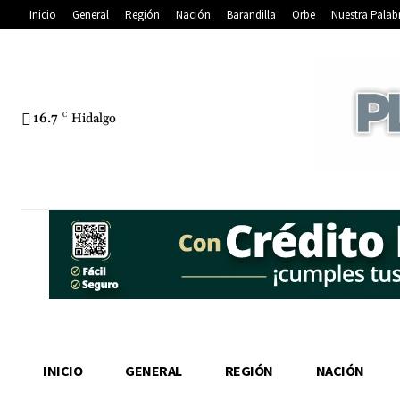
Inicio
General
Región
Nación
Barandilla
Orbe
Nuestra Palab
16.7
C
Hidalgo
INICIO
GENERAL
REGIÓN
NACIÓN