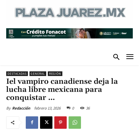
DESTACADAS
GENERAL
REGIÓN
Iel vampiro canadiense deja la
lucha libre mexicana para
conquistar …
febrero 13, 2026
0
36
By
Redacción