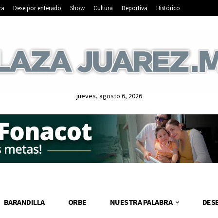
ra
Dese por enterado
Show
Cultura
Deportiva
Histórico
jueves, agosto 6, 2026
BARANDILLA
ORBE
NUESTRA PALABRA
DES