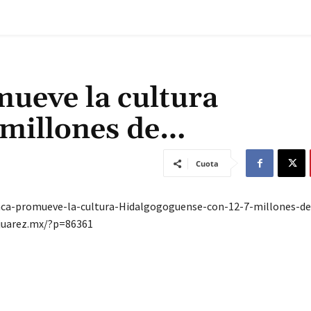
ueve la cultura
 millones de…
Cuota
aca-promueve-la-cultura-Hidalgogoguense-con-12-7-millones-d
ajuarez.mx/?p=86361