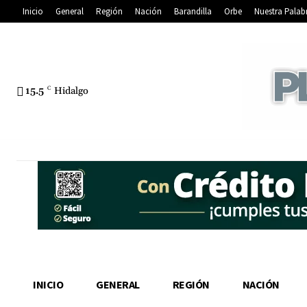
Inicio
General
Región
Nación
Barandilla
Orbe
Nuestra Palab
15.5
C
Hidalgo
INICIO
GENERAL
REGIÓN
NACIÓN