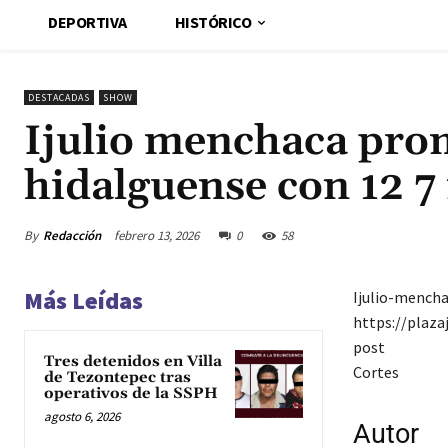
DEPORTIVA
HISTÓRICO
DESTACADAS
SHOW
Ijulio menchaca prom
hidalguense con 12 7
By
Redacción
febrero 13, 2026
0
58
Más Leídas
Ijulio-mench
https://plaz
post
Tres detenidos en Villa
Cortes
de Tezontepec tras
operativos de la SSPH
agosto 6, 2026
Autor