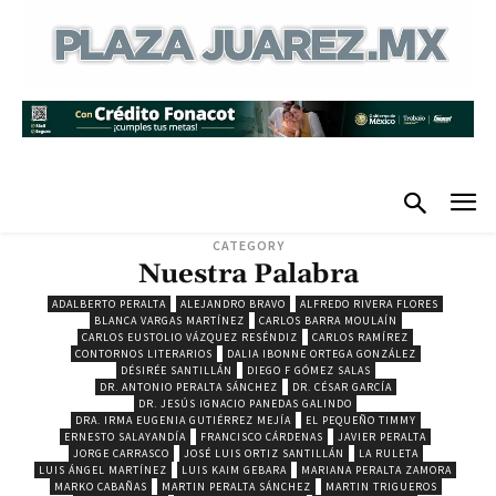
CATEGORY
Nuestra Palabra
ADALBERTO PERALTA
ALEJANDRO BRAVO
ALFREDO RIVERA FLORES
BLANCA VARGAS MARTÍNEZ
CARLOS BARRA MOULAÍN
CARLOS EUSTOLIO VÁZQUEZ RESÉNDIZ
CARLOS RAMÍREZ
CONTORNOS LITERARIOS
DALIA IBONNE ORTEGA GONZÁLEZ
DÉSIRÉE SANTILLÁN
DIEGO F GÓMEZ SALAS
DR. ANTONIO PERALTA SÁNCHEZ
DR. CÉSAR GARCÍA
DR. JESÚS IGNACIO PANEDAS GALINDO
DRA. IRMA EUGENIA GUTIÉRREZ MEJÍA
EL PEQUEÑO TIMMY
ERNESTO SALAYANDÍA
FRANCISCO CÁRDENAS
JAVIER PERALTA
JORGE CARRASCO
JOSÉ LUIS ORTIZ SANTILLÁN
LA RULETA
LUIS ÁNGEL MARTÍNEZ
LUIS KAIM GEBARA
MARIANA PERALTA ZAMORA
MARKO CABAÑAS
MARTIN PERALTA SÁNCHEZ
MARTIN TRIGUEROS