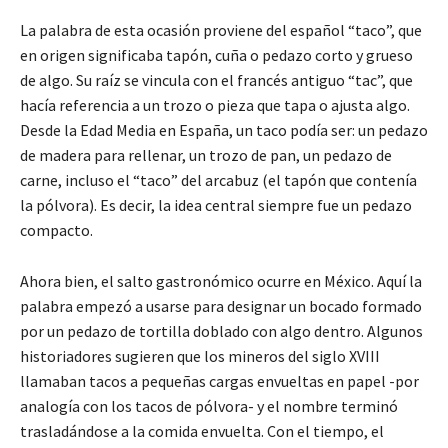
La palabra de esta ocasión proviene del español “taco”, que
en origen significaba tapón, cuña o pedazo corto y grueso
de algo. Su raíz se vincula con el francés antiguo “tac”, que
hacía referencia a un trozo o pieza que tapa o ajusta algo.
Desde la Edad Media en España, un taco podía ser: un pedazo
de madera para rellenar, un trozo de pan, un pedazo de
carne, incluso el “taco” del arcabuz (el tapón que contenía
la pólvora). Es decir, la idea central siempre fue un pedazo
compacto.
Ahora bien, el salto gastronómico ocurre en México. Aquí la
palabra empezó a usarse para designar un bocado formado
por un pedazo de tortilla doblado con algo dentro. Algunos
historiadores sugieren que los mineros del siglo XVIII
llamaban tacos a pequeñas cargas envueltas en papel -por
analogía con los tacos de pólvora- y el nombre terminó
trasladándose a la comida envuelta. Con el tiempo, el