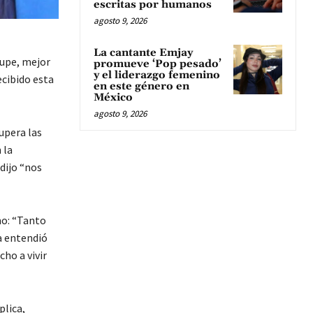
escritas por humanos
agosto 9, 2026
La cantante Emjay
lupe, mejor
promueve ‘Pop pesado’
y el liderazgo femenino
ecibido esta
en este género en
México
agosto 9, 2026
upera las
 la
dijo “nos
mo: “Tanto
a entendió
cho a vivir
plica,