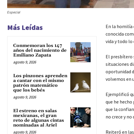
Especial
Más Leídas
En la homilía
conocida como 
vida y todo l
Conmemoran los 147
años del nacimiento de
Emiliano Zapata
El presbítero 
agosto 9, 2026
situaciones di
oportunidad d
Los pinzones aprenden
volvemos en u
a cantar con el mismo
patrón matemático
que los bebés
Ejemplificó q
agosto 9, 2026
que he hecho p
que la confian
El estreno en salas
mexicanas, el gran
no crece y no 
reto de algunas cintas
nominadas al Ariel
Reiteró en las
agosto 9, 2026