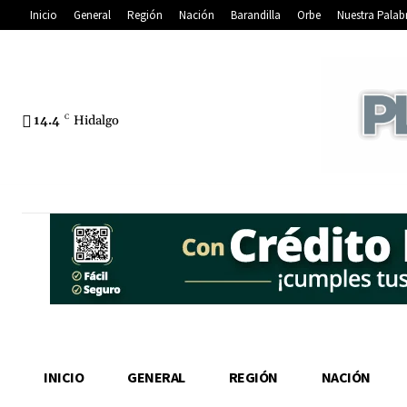
Inicio
General
Región
Nación
Barandilla
Orbe
Nuestra Palab
14.4
C
Hidalgo
INICIO
GENERAL
REGIÓN
NACIÓN