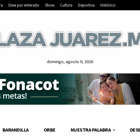
ra
Dese por enterado
Show
Cultura
Deportiva
Histórico
domingo, agosto 9, 2026
BARANDILLA
ORBE
NUESTRA PALABRA
DES