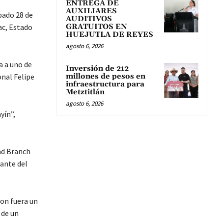
ENTREGA DE
AUXILIARES
bado 28 de
AUDITIVOS
ac, Estado
GRATUITOS EN
HUEJUTLA DE REYES
agosto 6, 2026
a a uno de
Inversión de 212
onal Felipe
millones de pesos en
infraestructura para
Metztitlán
agosto 6, 2026
yín”,
nd Branch
rante del
ron fuera un
 de un