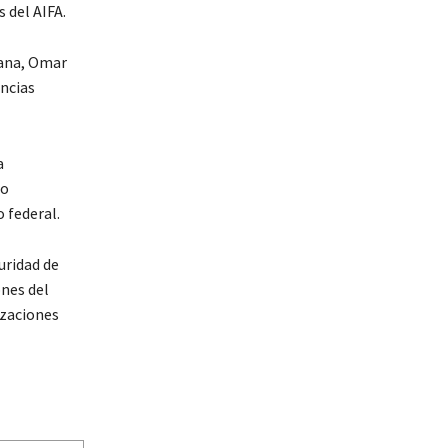
 del AIFA.
dana, Omar
encias
a
 o
o federal.
uridad de
ones del
izaciones