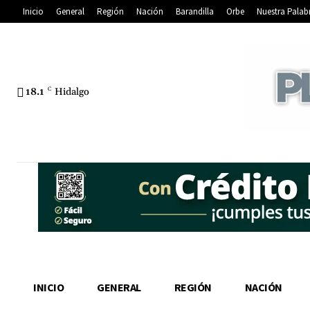
Inicio
General
Región
Nación
Barandilla
Orbe
Nuestra Palab
18.1
C
Hidalgo
INICIO
GENERAL
REGIÓN
NACIÓN