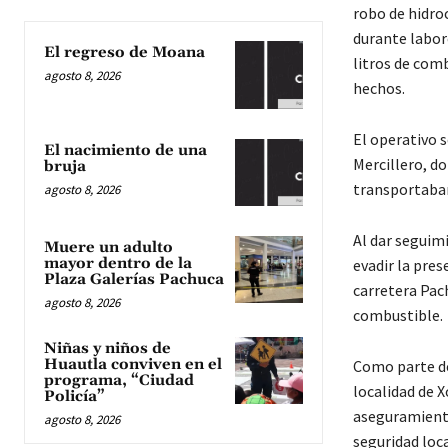
robo de hidro
durante labore
El regreso de Moana
litros de com
agosto 8, 2026
hechos.
El operativo s
El nacimiento de una
Mercillero, d
bruja
transportaban
agosto 8, 2026
Al dar seguim
Muere un adulto
mayor dentro de la
evadir la pres
Plaza Galerías Pachuca
carretera Pac
agosto 8, 2026
combustible.
Niñas y niños de
Huautla conviven en el
Como parte de
programa, “Ciudad
localidad de 
Policía”
aseguramiento 
agosto 8, 2026
seguridad loc