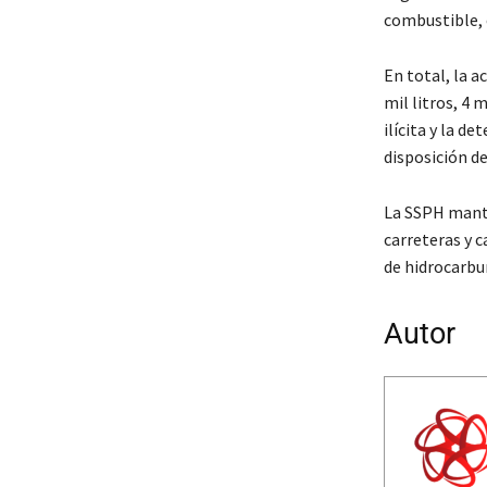
combustible, 
En total, la a
mil litros, 4 
ilícita y la d
disposición d
La SSPH manti
carreteras y 
de hidrocarbur
Autor