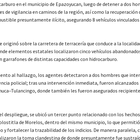
carburo en el municipio de Epazoyucan, luego de detener a dos h
s de vigilancia en caminos de la región, así como la recuperación 
bustible presuntamente ilícito, asegurando 8 vehículos vinculados
e originó sobre la carretera de terracería que conduce a la localida
onde elementos estatales localizaron cinco vehículos abandonado
 garrafones de distintas capacidades con hidrocarburo.
iento al hallazgo, los agentes detectaron a dos hombres que inte
encia policial; tras una intervención inmediata, fueron alcanzados 
huca–Tulancingo, donde también les fueron asegurados recipiente
l despliegue, se ubicó un tercer punto relacionado con los hechos
Xolostitla de Morelos, dentro del mismo municipio, lo que permitió
y fortalecer la trazabilidad de los indicios. De manera paralela, 
alizaron la toma clandestina de donde presuntamente fue sustraíd