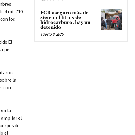
ombres
de 4 mil 710
FGR aseguró más de
siete mil litros de
 con los
hidrocarburo, hay un
detenido
agosto 8, 2026
d de El
s que
ntaron
sobre la
s con
 en la
 ampliar el
cuerpos de
o el