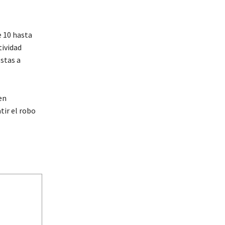
e 10 hasta
tividad
estas a
en
tir el robo