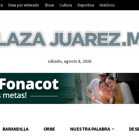
ra
Dese por enterado
Show
Cultura
Deportiva
Histórico
sábado, agosto 8, 2026
BARANDILLA
ORBE
NUESTRA PALABRA
DES