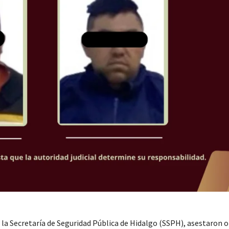
la Secretaría de Seguridad Pública de Hidalgo (SSPH), asestaron o