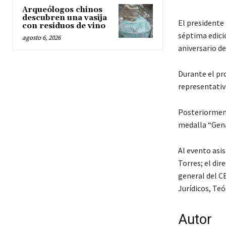
Arqueólogos chinos
descubren una vasija
El presidente
con residuos de vino
séptima edició
agosto 6, 2026
aniversario de
Durante el pr
representativo
Posteriorment
medalla “Gena
Al evento asis
Torres; el di
general del C
Jurídicos, Teó
Autor