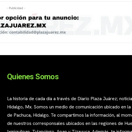
- Publicidad -
Quienes Somos
La historia de cada día a través de Diario Plaza Juárez; notici
Hidalgo, Mx. Somos un medio de comunicación ubicado en la
de Pachuca, Hidalgo. Te compartimos la información, al mom
de nuestros corresponsales ubicados en las regiones de Huej
Ixmiquilpan, Tulancingo, Apan y Tizayuca. Además, te infor