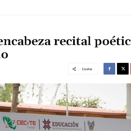
encabeza recital poéti
do
Cuota