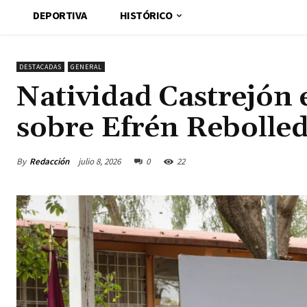
DEPORTIVA
HISTÓRICO
DESTACADAS
GENERAL
Natividad Castrejón 
sobre Efrén Rebolle
By
Redacción
julio 8, 2026
0
22