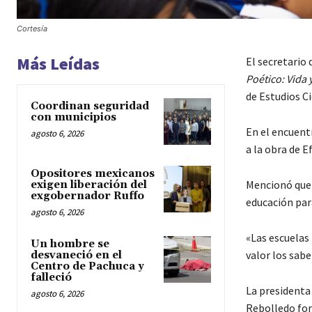
Cortesía
Más Leídas
El secretario 
Poético: Vida 
de Estudios C
Coordinan seguridad
con municipios
En el encuentr
agosto 6, 2026
a la obra de E
Opositores mexicanos
Mencionó que l
exigen liberación del
exgobernador Ruffo
educación para
agosto 6, 2026
«Las escuelas
Un hombre se
valor los sabe
desvaneció en el
Centro de Pachuca y
falleció
La presidenta
agosto 6, 2026
Rebolledo for