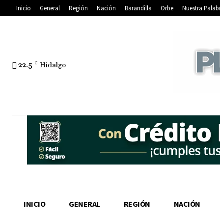
Inicio
General
Región
Nación
Barandilla
Orbe
Nuestra Palab
22.5
C
Hidalgo
INICIO
GENERAL
REGIÓN
NACIÓN