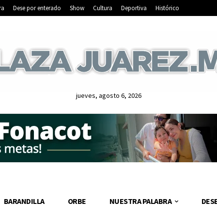
ra
Dese por enterado
Show
Cultura
Deportiva
Histórico
jueves, agosto 6, 2026
BARANDILLA
ORBE
NUESTRA PALABRA
DES