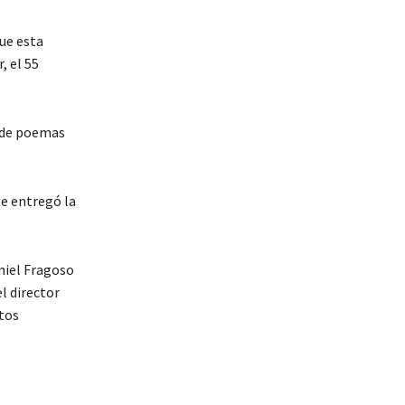
ue esta
, el 55
a de poemas
se entregó la
aniel Fragoso
l director
tos