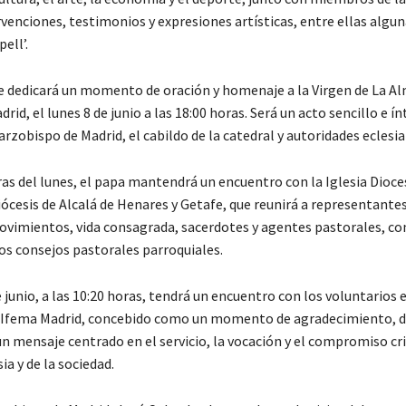
ervenciones, testimonios y expresiones artísticas, entre ellas algun
ell’.
e dedicará un momento de oración y homenaje a la Virgen de La A
rid, el lunes 8 de junio a las 18:00 horas. Será un acto sencillo e í
arzobispo de Madrid, el cabildo de la catedral y autoridades eclesia
ras del lunes, el papa mantendrá un encuentro con la Iglesia Dioc
iócesis de Alcalá de Henares y Getafe, que reunirá a representante
ovimientos, vida consagrada, sacerdotes y agentes pastorales, co
los consejos pastorales parroquiales.
 junio, a las 10:20 horas, tendrá un encuentro con los voluntarios e
 Ifema Madrid, concebido como un momento de agradecimiento, d
un mensaje centrado en el servicio, la vocación y el compromiso cri
sia y de la sociedad.