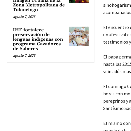
Imagen Urbana de la
sinohogarismo 
Zona Metropolitana de
Tulancingo
acompañados po
agosto 7, 2026
El encuentro 
IHE fortalece
un «festival 
preservación de
lenguas indígenas con
testimonios y 
programa Cazadores
de Saberes
agosto 7, 2026
El papa perma
hasta las 23:1
veintidós mus
El domingo 07 
horas con moti
peregrinos y a
Santísimo Sa
El mismo domi
mundo de la cu