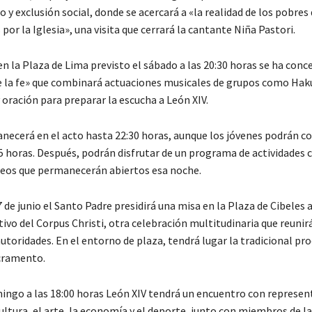
y exclusión social, donde se acercará a «la realidad de los pobres
r la Iglesia», una visita que cerrará la cantante Niña Pastori.
en la Plaza de Lima previsto el sábado a las 20:30 horas se ha con
de la fe» que combinará actuaciones musicales de grupos como Haku
oración para preparar la escucha a León XIV.
necerá en el acto hasta 22:30 horas, aunque los jóvenes podrán c
5 horas. Después, podrán disfrutar de un programa de actividades 
eos que permanecerán abiertos esa noche.
de junio el Santo Padre presidirá una misa en la Plaza de Cibeles a
vo del Corpus Christi, otra celebración multitudinaria que reunirá 
utoridades. En el entorno de plaza, tendrá lugar la tradicional pro
cramento.
ngo a las 18:00 horas León XIV tendrá un encuentro con represen
ltura, el arte, la economía y el deporte, junto con miembros de l