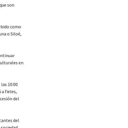
 que son
cebido como
na o Siloé,
ontinuar
culturales en
 las 10:00
a fieles,
cesión del
tantes del
a sociedad