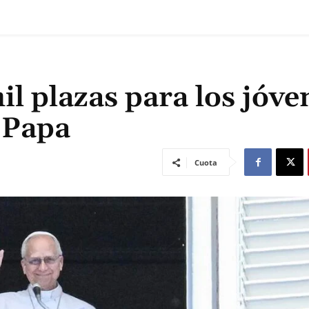
l plazas para los jóve
l Papa
Cuota