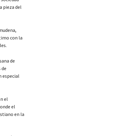
a pieza del
lmudena,
ntimo con la
les.
esana de
s de
n especial
n el
onde el
stiano en la