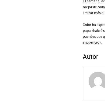
El cardenal ar
mejor de cada 
«mirar más all
Cobo ha expres
papa «habrá s
puentes que qu
encuentro».
Autor