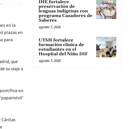
IHE fortalece
preservación de
lenguas indígenas con
programa Cazadores de
Saberes
es en la
agosto 7, 2026
il plazas en
na para
UTSH fortalece
formación clínica de
estudiantes en el
Hospital del Niño DIF
agosto 7, 2026
adrid, que
de su viaje a
 pontífice en
 ‘papamóvil’
 Cáritas
de