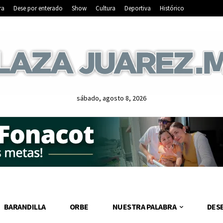
ra
Dese por enterado
Show
Cultura
Deportiva
Histórico
sábado, agosto 8, 2026
BARANDILLA
ORBE
NUESTRA PALABRA
DES