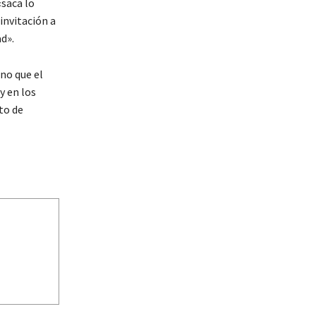
«saca lo
invitación a
d».
ino que el
y en los
to de