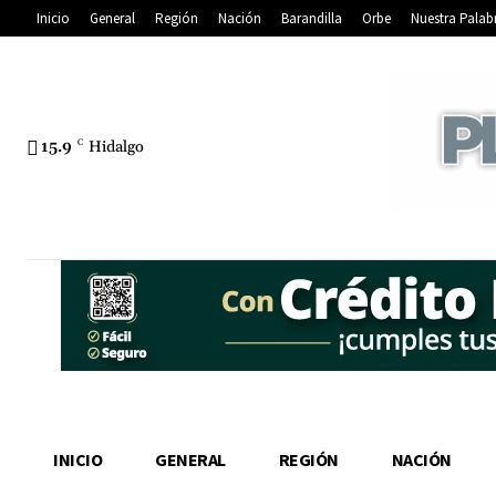
Inicio
General
Región
Nación
Barandilla
Orbe
Nuestra Palab
15.9
C
Hidalgo
INICIO
GENERAL
REGIÓN
NACIÓN