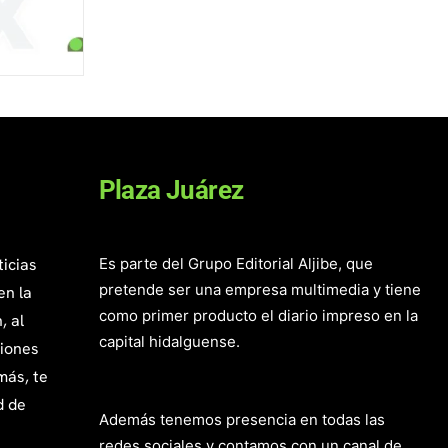
Plaza Juárez
ticias
Es parte del Grupo Editorial Aljibe, que
pretende ser una empresa multimedia y tiene
en la
como primer producto el diario impreso en la
, al
capital hidalguense.
giones
más, te
d de
Además tenemos presencia en todas las
redes sociales y contamos con un canal de