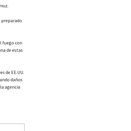
rmuz.
e preparado
el fuego con
una de estas
es de EE.UU.
erando daños
 la agencia