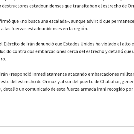
a destructores estadounidenses que transitaban el estrecho de O
irmó que «no busca una escalada», aunque advirtió que permanec
 a las fuerzas estadounidenses en la región.
el Ejército de Irán denunció que Estados Unidos ha violado el alto 
ducido contra dos embarcaciones cerca del estrecho y detalló que 
ro.
e Irán «respondió inmediatamente atacando embarcaciones militar
l este del estrecho de Ormuz y al sur del puerto de Chabahar, gen
», detalló un comunicado de esta fuerza armada iraní recogido por