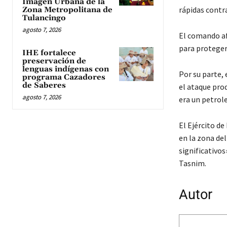
Imagen Urbana de la
rápidas contr
Zona Metropolitana de
Tulancingo
agosto 7, 2026
El comando af
para proteger
IHE fortalece
preservación de
lenguas indígenas con
Por su parte, 
programa Cazadores
de Saberes
el ataque pro
agosto 7, 2026
era un petrole
El Ejército d
en la zona de
significativos
Tasnim.
Autor