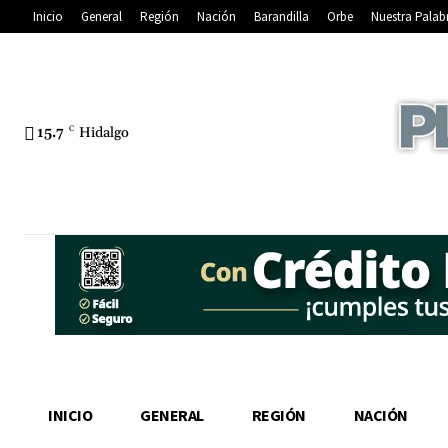
Inicio
General
Región
Nación
Barandilla
Orbe
Nuestra Palab
15.7
C
Hidalgo
INICIO
GENERAL
REGIÓN
NACIÓN