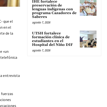
IHE fortalece
preservación de
lenguas indígenas con
programa Cazadores de
Saberes
- que el
agosto 7, 2026
n en el
rte de la
UTSH fortalece
formación clínica de
estudiantes en el
Hospital del Niño DIF
agosto 7, 2026
ue «un
 telefónica
la entrevista
 fuerzas
aciones
arcaciones