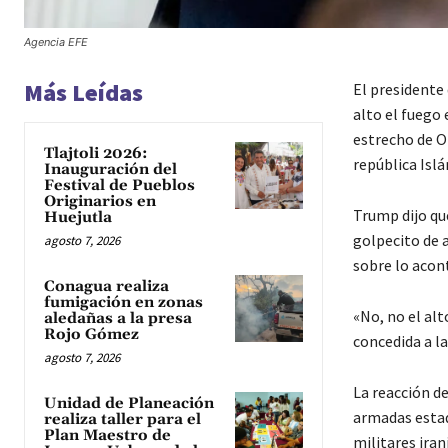
Agencia EFE
Más Leídas
El presidente 
alto el fuego 
estrecho de Or
Tlajtoli 2026:
república Islá
Inauguración del
Festival de Pueblos
Originarios en
Trump dijo qu
Huejutla
golpecito de 
agosto 7, 2026
sobre lo acon
Conagua realiza
fumigación en zonas
«No, no el alt
aledañas a la presa
Rojo Gómez
concedida a la
agosto 7, 2026
La reacción d
Unidad de Planeación
armadas estad
realiza taller para el
Plan Maestro de
militares iran