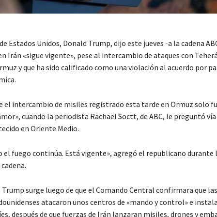
de Estados Unidos, Donald Trump, dijo este jueves -a la cadena ABC
en Irán «sigue vigente», pese al intercambio de ataques con Teherá
muz y que ha sido calificado como una violación al acuerdo por pa
mica.
e el intercambio de misiles registrado esta tarde en Ormuz solo f
amor», cuando la periodista Rachael Soctt, de ABC, le preguntó vía
tecido en Oriente Medio.
o el fuego continúa. Está vigente», agregó el republicano durante 
 cadena.
e Trump surge luego de que el Comando Central confirmara que las
ounidenses atacaron unos centros de «mando y control» e instal
íes, después de que fuerzas de Irán lanzaran misiles, drones y emb