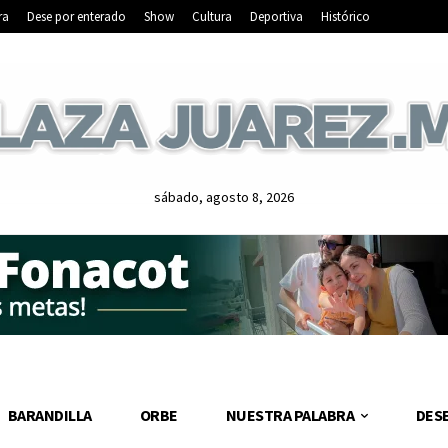
ra
Dese por enterado
Show
Cultura
Deportiva
Histórico
sábado, agosto 8, 2026
BARANDILLA
ORBE
NUESTRA PALABRA
DES