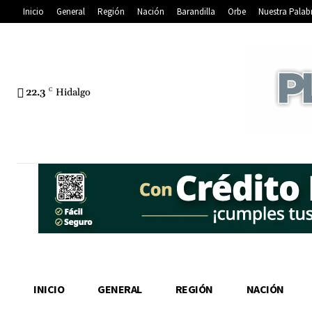
Inicio
General
Región
Nación
Barandilla
Orbe
Nuestra Palab
22.3
C
Hidalgo
INICIO
GENERAL
REGIÓN
NACIÓN