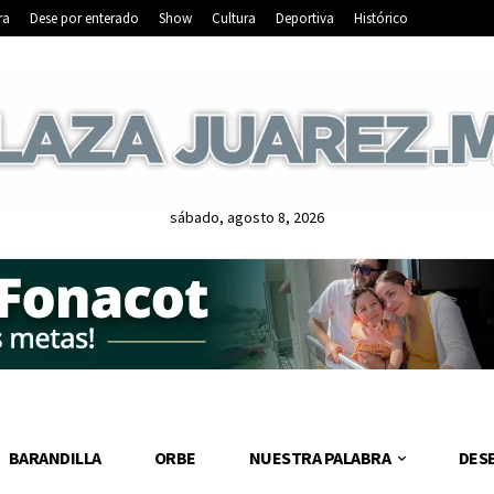
ra
Dese por enterado
Show
Cultura
Deportiva
Histórico
sábado, agosto 8, 2026
BARANDILLA
ORBE
NUESTRA PALABRA
DES