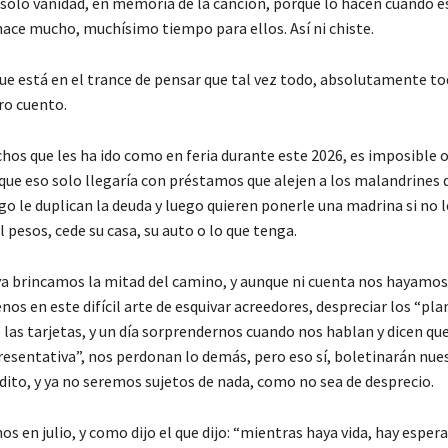
an solo vanidad, en memoria de la canción, porque lo hacen cuando
hace mucho, muchísimo tiempo para ellos. Así ni chiste.
que está en el trance de pensar que tal vez todo, absolutamente to
ro cuento.
hos que les ha ido como en feria durante este 2026, es imposible 
que eso solo llegaría con préstamos que alejen a los malandrines d
go le duplican la deuda y luego quieren ponerle una madrina si no l
l pesos, cede su casa, su auto o lo que tenga.
a brincamos la mitad del camino, y aunque ni cuenta nos hayamos
s en este difícil arte de esquivar acreedores, despreciar los “pla
 las tarjetas, y un día sorprendernos cuando nos hablan y dicen qu
resentativa”, nos perdonan lo demás, pero eso sí, boletinarán nu
dito, y ya no seremos sujetos de nada, como no sea de desprecio.
s en julio, y como dijo el que dijo: “mientras haya vida, hay esper