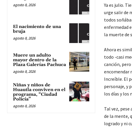
Ya es julio. T
agosto 8, 2026
urge salir de
todos soñábam
El nacimiento de una
enfermedad er
bruja
la muerte de s
agosto 8, 2026
Ahora es simi
Muere un adulto
todo -casi med
mayor dentro de la
canción, pero
Plaza Galerías Pachuca
encomendar n
agosto 8, 2026
Increíble. El 
Niñas y niños de
personaje, y p
Huautla conviven en el
los días y los
programa, “Ciudad
Policía”
agosto 8, 2026
Tal vez, pese
de la mente, q
logrado y ni 