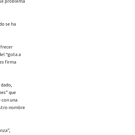
 ese problema
do se ha
ofrecer
el “gota a
es firma
 dado,
nes” que
e con una
estro nombre
anza”,