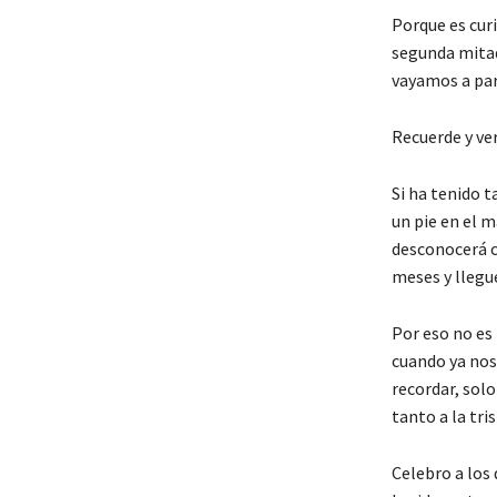
Porque es curi
segunda mitad 
vayamos a par
Recuerde y ver
Si ha tenido t
un pie en el m
desconocerá c
meses y llegue
Por eso no es
cuando ya nos 
recordar, solo
tanto a la tri
Celebro a los 