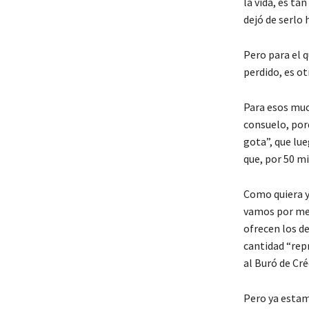
la vida, es t
dejó de serlo 
Pero para el 
perdido, es ot
Para esos muc
consuelo, por
gota”, que lue
que, por 50 mi
Como quiera y
vamos por meno
ofrecen los de
cantidad “rep
al Buró de Cré
Pero ya estamo