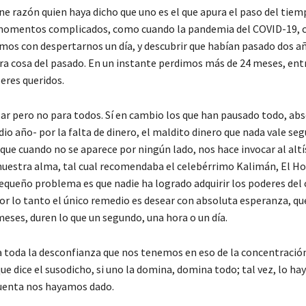
iene razón quien haya dicho que uno es el que apura el paso del tie
 momentos complicados, como cuando la pandemia del COVID-19, 
os con despertarnos un día, y descubrir que habían pasado dos añ
a cosa del pasado. En un instante perdimos más de 24 meses, entr
eres queridos.
lar pero no para todos. Sí en cambio los que han pausado todo, a
io año- por la falta de dinero, el maldito dinero que nada vale seg
 que cuando no se aparece por ningún lado, nos hace invocar al alt
uestra alma, tal cual recomendaba el celebérrimo Kalimán, El H
pequeño problema es que nadie ha logrado adquirir los poderes del 
or lo tanto el único remedio es desear con absoluta esperanza, que
 meses, duren lo que un segundo, una hora o un día.
 a toda la desconfianza que nos tenemos en eso de la concentración
ue dice el susodicho, si uno la domina, domina todo; tal vez, lo h
cuenta nos hayamos dado.