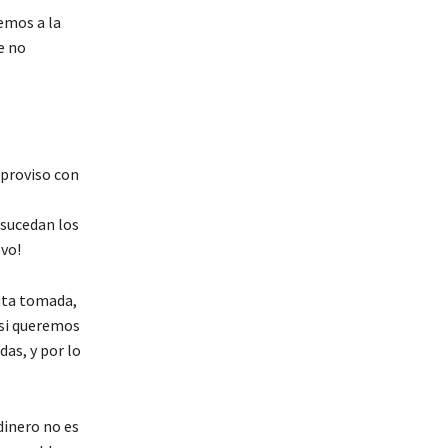
emos a la
e no
mproviso con
 sucedan los
evo!
ruta tomada,
 si queremos
das, y por lo
 dinero no es