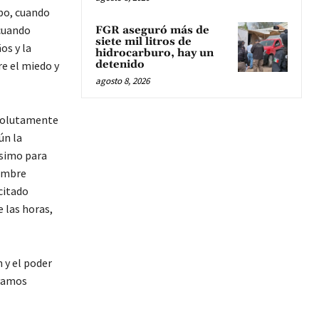
mpo, cuando
cuando
FGR aseguró más de
siete mil litros de
os y la
hidrocarburo, hay un
detenido
e el miedo y
agosto 8, 2026
bsolutamente
ún la
ísimo para
ombre
citado
 las horas,
 y el poder
ayamos