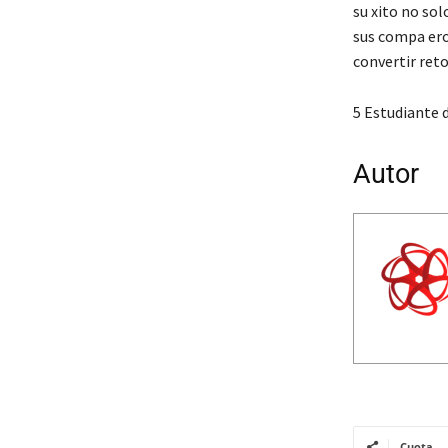
su xito no sol
sus compa ero
convertir reto
5 Estudiante 
Autor
Cuota