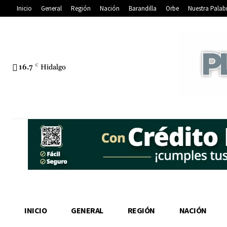
Inicio
General
Región
Nación
Barandilla
Orbe
Nuestra Palab
16.7
C
Hidalgo
INICIO
GENERAL
REGIÓN
NACIÓN