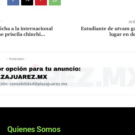
r
Art
ficha a la internacional
Estudiante de utvam g
e priscila chinchi…
lugar en d
- Publicidad -
Quienes Somos