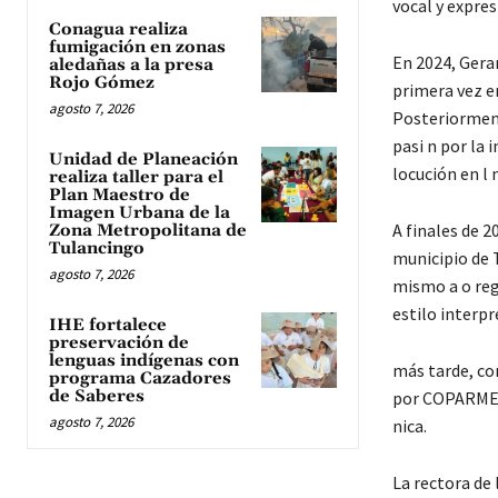
vocal y expres
Conagua realiza
fumigación en zonas
En 2024, Gera
aledañas a la presa
Rojo Gómez
primera vez en
agosto 7, 2026
Posteriorment
pasi n por la 
Unidad de Planeación
locución en l 
realiza taller para el
Plan Maestro de
Imagen Urbana de la
A finales de 2
Zona Metropolitana de
Tulancingo
municipio de 
agosto 7, 2026
mismo a o reg
estilo interpr
IHE fortalece
preservación de
lenguas indígenas con
más tarde, co
programa Cazadores
de Saberes
por COPARMEX, 
agosto 7, 2026
nica.
La rectora de 