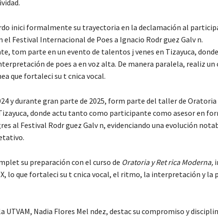
ividad.
rdo inici formalmente su trayectoria en la declamación al particip
 el Festival Internacional de Poes a Ignacio Rodr guez Galv n.
e, tom parte en un evento de talentos j venes en Tizayuca, dond
interpretación de poes a en voz alta. De manera paralela, realiz un 
nea que fortaleci su t cnica vocal.
024 y durante gran parte de 2025, form parte del taller de Oratoria
Tizayuca, donde actu tanto como participante como asesor en for
res al Festival Rodr guez Galv n, evidenciando una evolución notab
etativo.
mplet su preparación con el curso de
Oratoria y Ret rica Moderna,
i
lo que fortaleci su t cnica vocal, el ritmo, la interpretación y la 
la UTVAM, Nadia Flores Mel ndez, destac su compromiso y disciplina