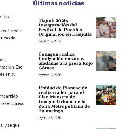
Últimas noticias
ar por
Tlajtoli 2026:
Inauguración del
Festival de Pueblos
e reafirmásu
Originarios en Huejutla
curso de
agosto 7, 2026
Conagua realiza
fumigación en zonas
 del
aledañas a la presa Rojo
mación. Ese
Gómez
le en su
agosto 7, 2026
Unidad de Planeación
realiza taller para el
mpartido
Plan Maestro de
Imagen Urbana de la
presencia esc
Zona Metropolitana de
Tulancingo
agosto 7, 2026
, y se que