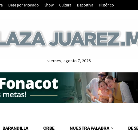
ra
Dese por enterado
Show
Cultura
Deportiva
Histórico
viernes, agosto 7, 2026
BARANDILLA
ORBE
NUESTRA PALABRA
DES