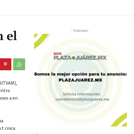
 el
- Publicidad -
 (UTVAM),
entro
poes a en
ha
 t cnica