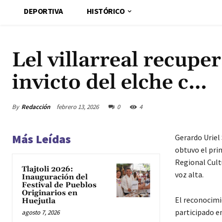
DEPORTIVA
HISTÓRICO
Lel villarreal recupe
invicto del elche c…
By
Redacción
febrero 13, 2026
0
4
Más Leídas
Gerardo Uriel 
obtuvo el pri
Regional Cult
Tlajtoli 2026:
voz alta.
Inauguración del
Festival de Pueblos
Originarios en
El reconocimie
Huejutla
participado en
agosto 7, 2026