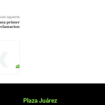
ículo siguiente
ana primer
eclamacion
Plaza Juárez