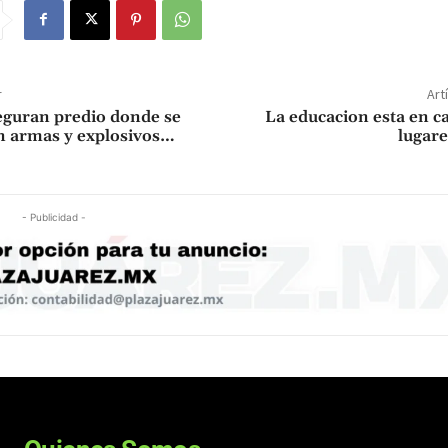
r
Art
eguran predio donde se
La educacion esta en 
n armas y explosivos…
lugar
- Publicidad -