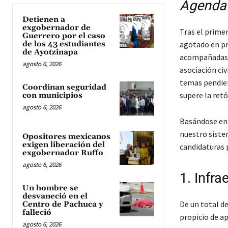
Agenda 
Detienen a
exgobernador de
Tras el prime
Guerrero por el caso
de los 43 estudiantes
agotado en pr
de Ayotzinapa
acompañadas d
agosto 6, 2026
asociación civ
temas pendien
Coordinan seguridad
supere la ret
con municipios
agosto 6, 2026
Basándose en e
nuestro siste
Opositores mexicanos
exigen liberación del
candidaturas 
exgobernador Ruffo
agosto 6, 2026
1. Infra
Un hombre se
desvaneció en el
De un total d
Centro de Pachuca y
falleció
propicio de ap
agosto 6, 2026