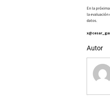
En la próxima 
la evaluación 
datos.
x@cesar_gar
Autor