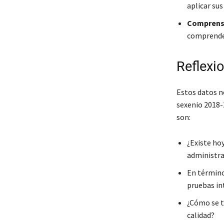
aplicar su
Comprensi
comprender
Reflexio
Estos datos n
sexenio 2018-2
son:
¿Existe hoy
administra
En término
pruebas in
¿Cómo se t
calidad?