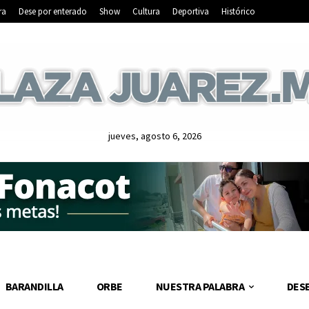
ra
Dese por enterado
Show
Cultura
Deportiva
Histórico
jueves, agosto 6, 2026
BARANDILLA
ORBE
NUESTRA PALABRA
DES