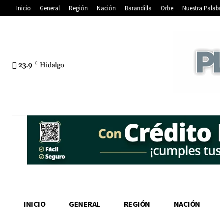
Inicio
General
Región
Nación
Barandilla
Orbe
Nuestra Palab
23.9
C
Hidalgo
INICIO
GENERAL
REGIÓN
NACIÓN