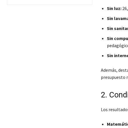
Sin luz:
26,
Sin lavam
Sin sanita
Sin compu
pedagógic
Sin intern
Además, desta
presupuesto 
2. Cond
Los resultado
Matemáti