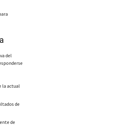
para
ca
va del
responderse
 la actual
ultados de
ente de