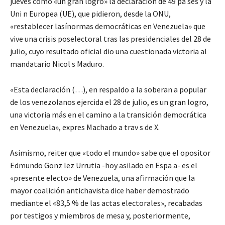
jueves como «un gran logro» la declaración de 49 pa ses y la
Uni n Europea (UE), que pidieron, desde la ONU,
«restablecer lasínormas democráticas en Venezuela» que
vive una crisis poselectoral tras las presidenciales del 28 de
julio, cuyo resultado oficial dio una cuestionada victoria al
mandatario Nicol s Maduro.
«Esta declaración (…), en respaldo a la soberan a popular
de los venezolanos ejercida el 28 de julio, es un gran logro,
una victoria más en el camino a la transición democrática
en Venezuela», expres Machado a trav s de X.
Asimismo, reiter que «todo el mundo» sabe que el opositor
Edmundo Gonz lez Urrutia -hoy asilado en Espa a- es el
«presente electo» de Venezuela, una afirmación que la
mayor coalición antichavista dice haber demostrado
mediante el «83,5 % de las actas electorales», recabadas
por testigos y miembros de mesa y, posteriormente,