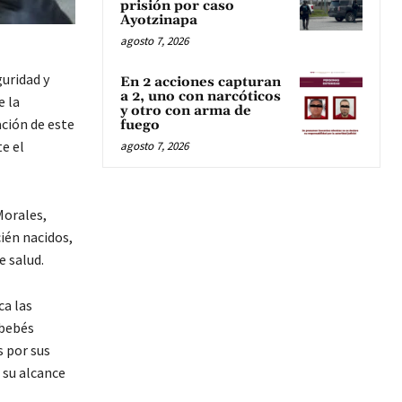
prisión por caso
Ayotzinapa
agosto 7, 2026
guridad y
En 2 acciones capturan
a 2, uno con narcóticos
e la
y otro con arma de
ación de este
fuego
e el
agosto 7, 2026
Morales,
ién nacidos,
 salud.
ca las
 bebés
 por sus
 su alcance