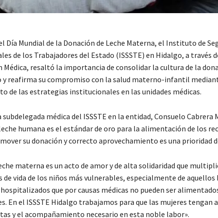
l Día Mundial de la Donación de Leche Materna, el Instituto de Se
ales de los Trabajadores del Estado (ISSSTE) en Hidalgo, a través d
Médica, resaltó la importancia de consolidar la cultura de la don
o y reafirma su compromiso con la salud materno-infantil mediant
o de las estrategias institucionales en las unidades médicas.
la subdelegada médica del ISSSTE en la entidad, Consuelo Cabrera 
leche humana es el estándar de oro para la alimentación de los rec
omover su donación y correcto aprovechamiento es una prioridad de
eche materna es un acto de amor y de alta solidaridad que multipli
 de vida de los niños más vulnerables, especialmente de aquellos
hospitalizados que por causas médicas no pueden ser alimentados
s. En el ISSSTE Hidalgo trabajamos para que las mujeres tengan a
tas y el acompañamiento necesario en esta noble labor».