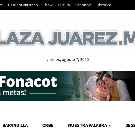
ra
Dese por enterado
Show
Cultura
Deportiva
Histórico
viernes, agosto 7, 2026
BARANDILLA
ORBE
NUESTRA PALABRA
DES