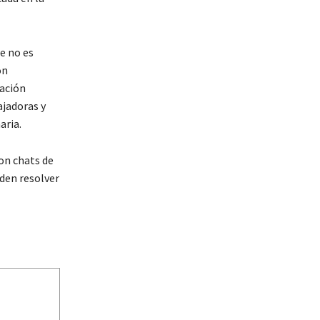
e no es
ón
tación
jadoras y
aria.
on chats de
den resolver