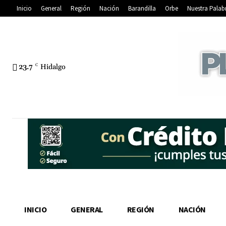
Inicio
General
Región
Nación
Barandilla
Orbe
Nuestra Palab
23.7
C
Hidalgo
INICIO
GENERAL
REGIÓN
NACIÓN