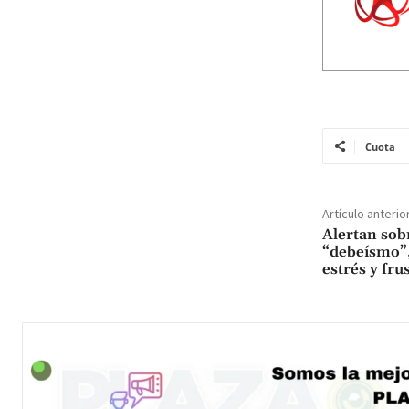
Cuota
Artículo anterio
Alertan sob
“debeísmo”,
estrés y fru