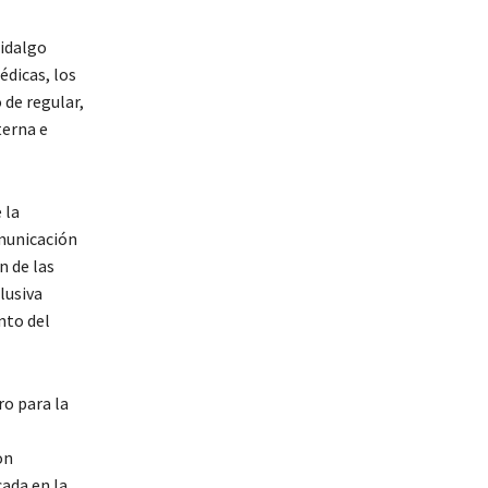
Hidalgo
dicas, los
 de regular,
terna e
 la
municación
n de las
lusiva
nto del
ro para la
on
ada en la