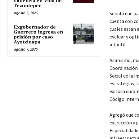
violencia en Villa de
Tezontepec
agosto 7, 2026
Señaló que par
cuenta con co
Exgobernador de
cuales están 
Guerrero ingresa en
evaluar y opt
prisión por caso
Ayotzinapa
infantil.
agosto 7, 2026
Asimismo, man
Coordinación 
Social de la i
estrategias, l
exitosa duran
Código Intern
Agregó que con
extracción y p
Especialidade
infraestructu