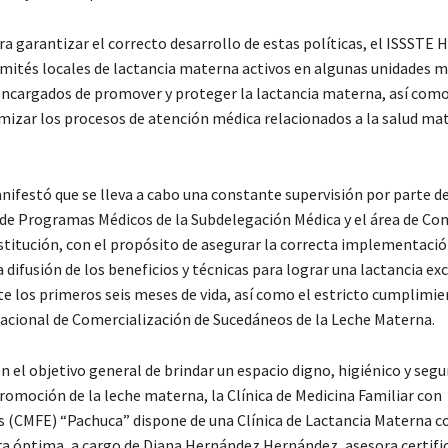
a garantizar el correcto desarrollo de estas políticas, el ISSSTE 
mités locales de lactancia materna activos en algunas unidades mé
encargados de promover y proteger la lactancia materna, así como
imizar los procesos de atención médica relacionados a la salud ma
ifestó que se lleva a cabo una constante supervisión por parte de
de Programas Médicos de la Subdelegación Médica y el área de Co
nstitución, con el propósito de asegurar la correcta implementació
a difusión de los beneficios y técnicas para lograr una lactancia exc
te los primeros seis meses de vida, así como el estricto cumplimie
acional de Comercialización de Sucedáneos de la Leche Materna.
 el objetivo general de brindar un espacio digno, higiénico y segu
romoción de la leche materna, la Clínica de Medicina Familiar con
s (CMFE) “Pachuca” dispone de una Clínica de Lactancia Materna c
ra óptima, a cargo de Diana Hernández Hernández, asesora certific