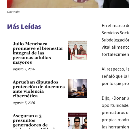
Cortesía
Más Leídas
En el marco de
Servicios Soci
Subdelegación 
Julio Menchaca
vital aliment
promueve el bienestar
integral de las
fortalecimient
personas adultas
mayores
Al respecto, 
agosto 7, 2026
señaló que la 
Aprueban diputados
por lo que pr
protección de docentes
ante violencia
cibernética
Dijo, «Donar l
agosto 7, 2026
oportunidades
prematuros u 
Aseguran a 3
propias madre
presuntos
generadores de
las herramien