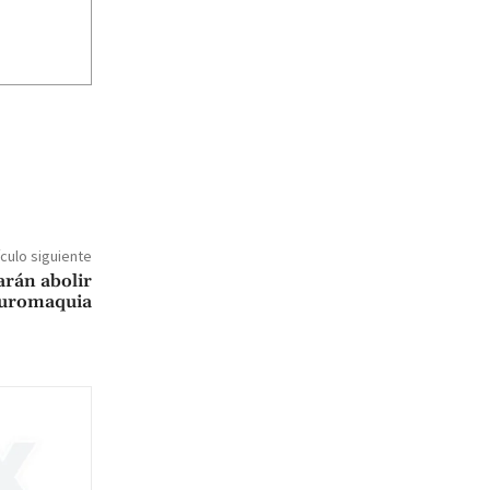
ículo siguiente
arán abolir
auromaquia