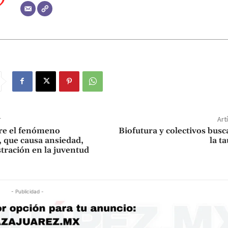
r
Art
re el fenómeno
Biofutura y colectivos busc
 que causa ansiedad,
la t
stración en la juventud
- Publicidad -