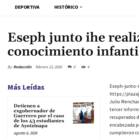
DEPORTIVA
HISTÓRICO
Eseph junto ihe reali
conocimiento infant
By
Redacción
febrero 13, 2026
0
4
Más Leídas
Eseph-junto-i
https://plaza
Julio Menchac
Detienen a
tercer informe
exgobernador de
Guerrero por el caso
recuperados d
de los 43 estudiantes
encabezada po
de Ayotzinapa
cumplieron co
agosto 6, 2026