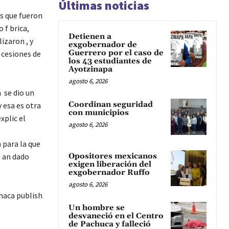
Últimas noticias
s que fueron
 f brica,
Detienen a
izaron , y
exgobernador de
Guerrero por el caso de
s cesiones de
los 43 estudiantes de
Ayotzinapa
agosto 6, 2026
 se dio un
Coordinan seguridad
y esa es otra
con municipios
xplic el
agosto 6, 2026
 para la que
Opositores mexicanos
b an dado
exigen liberación del
exgobernador Ruffo
agosto 6, 2026
haca publish
Un hombre se
desvaneció en el Centro
de Pachuca y falleció