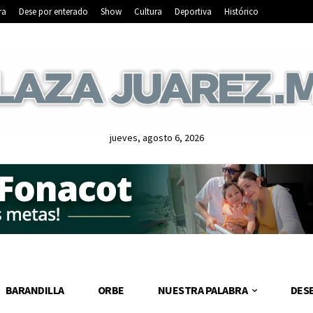
ra
Dese por enterado
Show
Cultura
Deportiva
Histórico
jueves, agosto 6, 2026
BARANDILLA
ORBE
NUESTRA PALABRA
DES