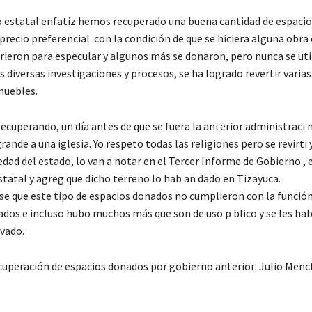
 estatal enfatiz hemos recuperado una buena cantidad de espacio
precio preferencial con la condición de que se hiciera alguna obra o
rieron para especular y algunos más se donaron, pero nunca se util
as diversas investigaciones y procesos, se ha logrado revertir varia
muebles.
cuperando, un día antes de que se fuera la anterior administraci n
ande a una iglesia. Yo respeto todas las religiones pero se revirti 
dad del estado, lo van a notar en el Tercer Informe de Gobierno , e
tatal y agreg que dicho terreno lo hab an dado en Tizayuca.
se que este tipo de espacios donados no cumplieron con la función
ados e incluso hubo muchos más que son de uso p blico y se les ha
ivado.
cuperación de espacios donados por gobierno anterior: Julio Menc