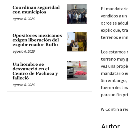
Coordinan seguridad
El mandatario
con municipios
vendidos a un 
agosto 6, 2026
otros se adqui
explic que, tr
Opositores mexicanos
terrenos e in
exigen liberación del
exgobernador Ruffo
agosto 6, 2026
Los estamos re
terreno muy gr
Un hombre se
vez una propie
desvaneció en el
mandatario es
Centro de Pachuca y
falleció
Sin embargo, 
agosto 6, 2026
fueron destin
para un fin pr
W Contin a re
Autor