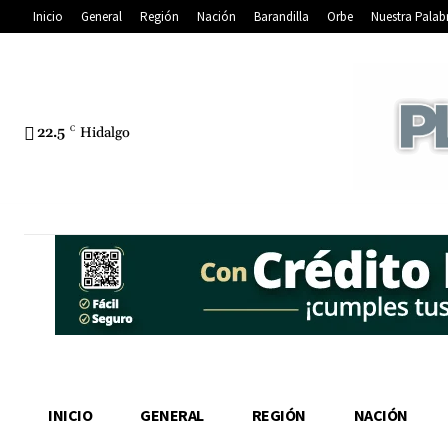
Inicio
General
Región
Nación
Barandilla
Orbe
Nuestra Palab
22.5
C
Hidalgo
INICIO
GENERAL
REGIÓN
NACIÓN