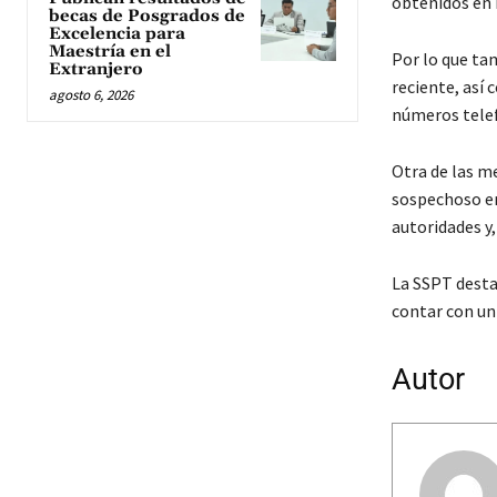
obtenidos en 
becas de Posgrados de
Excelencia para
Maestría en el
Por lo que tam
Extranjero
reciente, así
agosto 6, 2026
números telef
Otra de las m
sospechoso en
autoridades y,
La SSPT desta
contar con un 
Autor