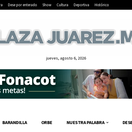
ra
Dese por enterado
Show
Cultura
Deportiva
Histórico
jueves, agosto 6, 2026
BARANDILLA
ORBE
NUESTRA PALABRA
DES