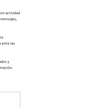
con actividad
o mensajes,
to
 ante las
ados y
rmación.