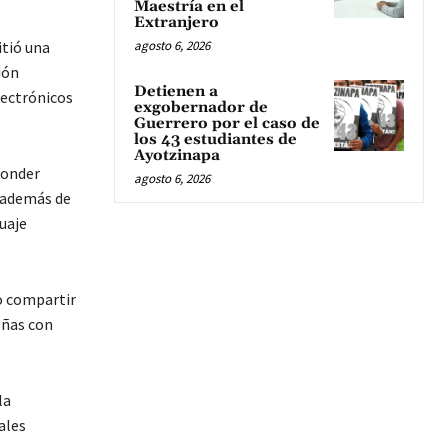
Maestría en el
Extranjero
agosto 6, 2026
itió una
ión
Detienen a
lectrónicos
exgobernador de
Guerrero por el caso de
los 43 estudiantes de
Ayotzinapa
ponder
agosto 6, 2026
 además de
uaje
o compartir
eñas con
la
ales