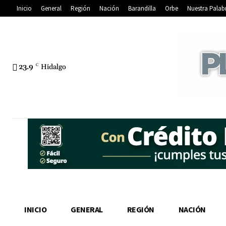
Inicio
General
Región
Nación
Barandilla
Orbe
Nuestra Palab
23.9
C
Hidalgo
INICIO
GENERAL
REGIÓN
NACIÓN