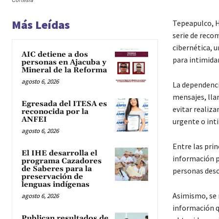
Cortesía
Más Leídas
Tepeapulco, H
serie de recom
cibernética, 
AIC detiene a dos
para intimidar
personas en Ajacuba y
Mineral de la Reforma
agosto 6, 2026
La dependenci
mensajes, lla
Egresada del ITESA es
evitar realiza
reconocida por la
ANFEI
urgente o int
agosto 6, 2026
Entre las pri
El IHE desarrolla el
información p
programa Cazadores
de Saberes para la
personas desc
preservación de
lenguas indígenas
Asimismo, se r
agosto 6, 2026
información qu
Publican resultados de