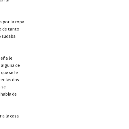
 por la ropa
a de tanto
e sudaba
leña le
 alguna de
 que se le
er las dos
 se
 había de
 a la casa