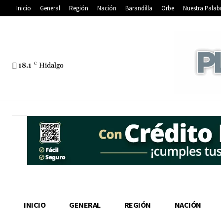
Inicio
General
Región
Nación
Barandilla
Orbe
Nuestra Palab
18.1
C
Hidalgo
INICIO
GENERAL
REGIÓN
NACIÓN