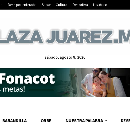
ra
Dese por enterado
Show
Cultura
Deportiva
Histórico
sábado, agosto 8, 2026
BARANDILLA
ORBE
NUESTRA PALABRA
DES