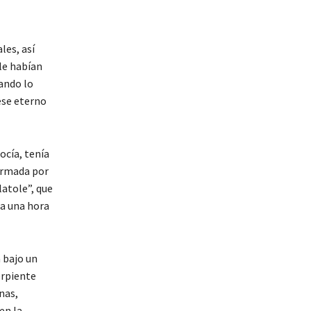
les, así
le habían
ando lo
ese eterno
ocía, tenía
ormada por
latole”, que
 a una hora
a bajo un
erpiente
nas,
en la