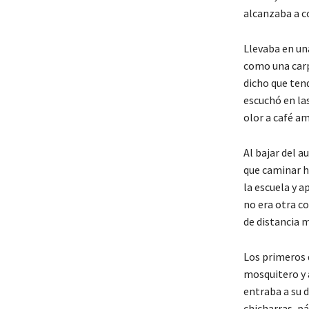
alcanzaba a c
Llevaba en un
como una carp
dicho que ten
escuchó en las
olor a café a
Al bajar del 
que caminar h
la escuela y a
no era otra c
de distancia m
Los primeros d
mosquitero y 
entraba a su d
chicharras, p