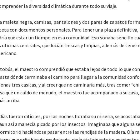
omprender la diversidad climática durante todo su viaje.
a maleta negra, camisas, pantalones y dos pares de zapatos forma
eta con documentos personales. Para tener una plaza definitiva, 
dría que estar un tiempo en esa comunidad. Eso sonaba sencillo cu
 oficinas centrales, que lucían frescas y limpias, además de tener 
mericano.
autobús, el maestro comprendió que estaba lejos de todo lo que con
asta dónde terminaba el camino para llegar a la comunidad conf
penas tres casitas, y al creer que no caminaría más, tras comer “chi
osa que un caldo de menudo, el maestro fue acompañado a su casa,
ás arriba.
ías fueron difíciles, por las noches lloraba su miseria, se acostab
aun así amanecía picado por los insectos. Imaginaba que alguna s
ormitorio haciéndose pasar entre las rendijas de la madera. Oía ra
ájaros que gritaban de madrugada, creía oír lamentos o asesinatos 