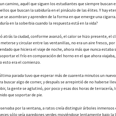
 un camino, aquél que siguen los estudiantes que siempre buscan es
llos que buscan la sabiduría en el pináculo de las élites. Y hay ete
ue se asombran y aprenden de la forma en que emerge una cigarra.
duría en la soberbia cuando la respuesta está en la vida?
ó atrás la ciudad, conforme avanzó, el calor se hizo presente, el cl
 meterse y circular entre las ventanillas, no era un aire fresco, por 
ndado que hiciera el viaje de noche, ahora más que nunca estaba 
oportar el frío en comparación del horno en el que ahora viajaba,
 esto era el comienzo.
a última parada tuvo que esperar más de cuarenta minutos un nuev
a buscar algo de comer, y después se arrepintió de no haberse lle
subir, la gente se aglutinó, por poco y esas dos horas de terracería, 
nido que soportar de pie.
servaba por la ventana, a ratos creía distinguir árboles inmensos 
veces sólo veía paredones verdes moviéndose lentamente bajo la l