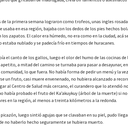
 de la primera semana lograron como trofeos, unas ingles rosadas
e usaba en esa región, bajaba con los dedos de los pies hechos bol
 los zapatos. El calor era húmedo, no era como en la ciudad, acá s
o estaba nublado y se padecía frío en tiempos de huracanes.
 oía el canto de los gallos, luego el olor del humo de las cocinas de 
 apetito, a mitad del camino se turnaba para pasar a desayunar, en
a comunidad, lo que fuera. No había forma de pedir un menú y la vez
se un fruto, casi muere envenenado, no hubiera alcanzado a recorr
gar al Centro de Salud más cercano, el curandero que lo atendió no
o había probado el fruto del Ka’akuykuy (árbol de la muerte) si no
res en la región, al menos a treinta kilómetros a la redonda.
cazón, luego sintió agujas que se clavaban en su piel, pudo llegar
de no haberlo hecho seguramente se hubiera muerto.