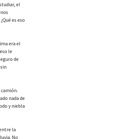
tudiar, el
rnos
 ¿Qué es eso
ima era el
eso le
seguro de
 sin
o camión.
vado nada de
lodo y niebla
entre la
luvia. No