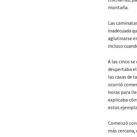
montaña.
Las caminatas
inadecuada qu
aglutinarse en
incluso cuand
A las cinco se
despertaba el
las casas de l
ocurrió comer
horas para lle
explicaba cóm
estos ejempla
Comenzó con pi
más cercana, 