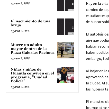
Hay en la vida
agosto 8, 2026
camino de aque
estudiantes q
El nacimiento de una
de buscar sabi
bruja
agosto 8, 2026
El autobús dej
aire que podía
Muere un adulto
habían recome
mayor dentro de la
haber podido s
Plaza Galerías Pachuca
embargo, todo
agosto 8, 2026
Niñas y niños de
Al bajar en l
Huautla conviven en el
Aprovechó par
programa, “Ciudad
Policía”
la ciudad. Al 
agosto 8, 2026
las hubiera te
El maestro ob
bruma; otras 