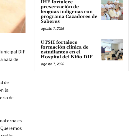
IHE fortalece
preservación de
lenguas indígenas con
programa Cazadores de
Saberes
agosto 7, 2026
UTSH fortalece
formación clínica de
Municipal DIF
estudiantes en el
Hospital del Niño DIF
a Sala de
agosto 7, 2026
ad de
n la
eria de
 materna es
s. Queremos
arrollo