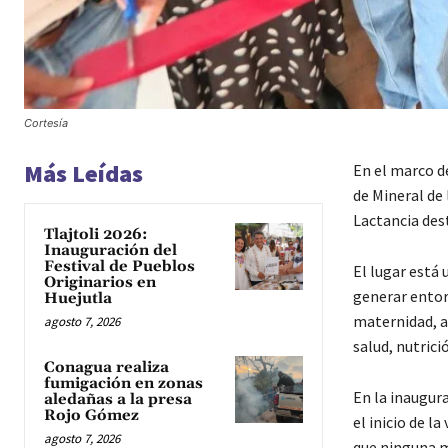
Cortesía
Más Leídas
En el marco de
de Mineral de
Lactancia des
Tlajtoli 2026:
Inauguración del
Festival de Pueblos
El lugar está 
Originarios en
generar entor
Huejutla
maternidad, a
agosto 7, 2026
salud, nutrici
Conagua realiza
fumigación en zonas
En la inaugur
aledañas a la presa
Rojo Gómez
el inicio de l
agosto 7, 2026
que ninguna m