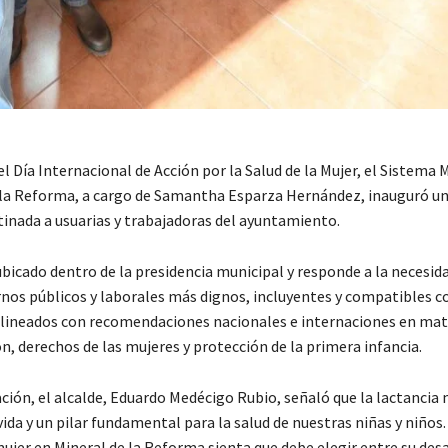
l Día Internacional de Acción por la Salud de la Mujer, el Sistema 
 la Reforma, a cargo de Samantha Esparza Hernández, inauguró un
tinada a usuarias y trabajadoras del ayuntamiento.
ubicado dentro de la presidencia municipal y responde a la necesid
nos públicos y laborales más dignos, incluyentes y compatibles co
lineados con recomendaciones nacionales e internaciones en mat
ón, derechos de las mujeres y protección de la primera infancia.
ación, el alcalde, Eduardo Medécigo Rubio, señaló que la lactancia
a vida y un pilar fundamental para la salud de nuestras niñas y niño
ujer en Mineral de la Reforma sienta que debe elegir entre su des