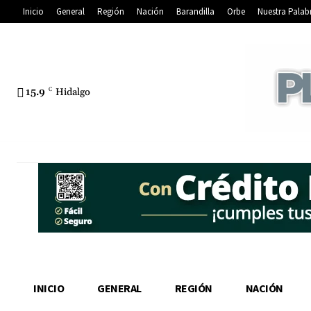
Inicio
General
Región
Nación
Barandilla
Orbe
Nuestra Palab
15.9
C
Hidalgo
INICIO
GENERAL
REGIÓN
NACIÓN