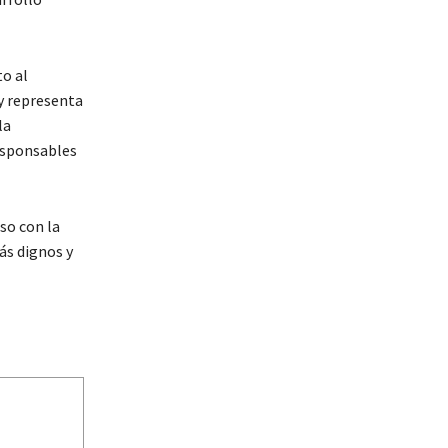
o al
y representa
la
responsables
so con la
ás dignos y