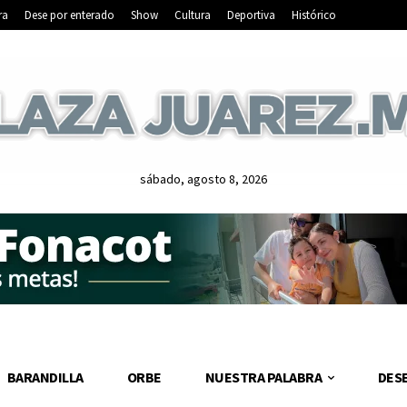
ra
Dese por enterado
Show
Cultura
Deportiva
Histórico
sábado, agosto 8, 2026
BARANDILLA
ORBE
NUESTRA PALABRA
DES