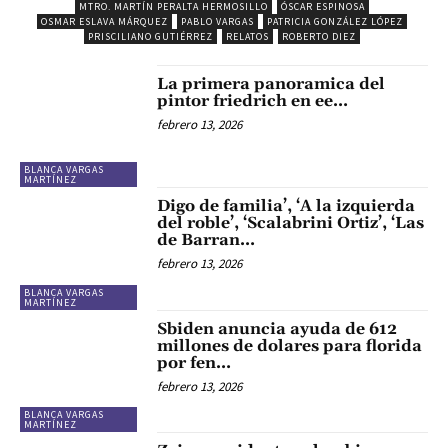
MTRO. MARTÍN PERALTA HERMOSILLO
ÓSCAR ESPINOSA
OSMAR ESLAVA MÁRQUEZ
PABLO VARGAS
PATRICIA GONZÁLEZ LÓPEZ
PRISCILIANO GUTIÉRREZ
RELATOS
ROBERTO DIEZ
La primera panoramica del
pintor friedrich en ee…
febrero 13, 2026
BLANCA VARGAS
MARTÍNEZ
Digo de familia’, ‘A la izquierda
del roble’, ‘Scalabrini Ortiz’, ‘Las
de Barran…
febrero 13, 2026
BLANCA VARGAS
MARTÍNEZ
Sbiden anuncia ayuda de 612
millones de dolares para florida
por fen…
febrero 13, 2026
BLANCA VARGAS
MARTÍNEZ