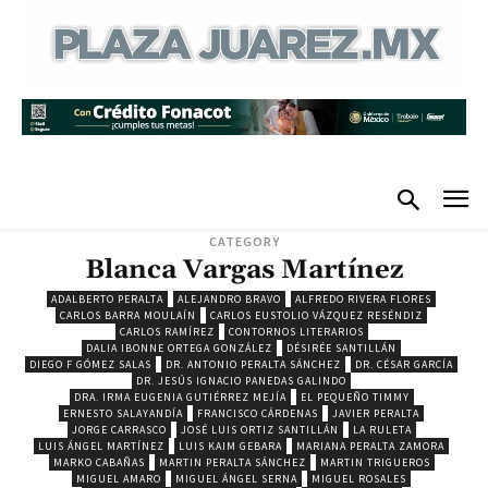
CATEGORY
Blanca Vargas Martínez
ADALBERTO PERALTA
ALEJANDRO BRAVO
ALFREDO RIVERA FLORES
CARLOS BARRA MOULAÍN
CARLOS EUSTOLIO VÁZQUEZ RESÉNDIZ
CARLOS RAMÍREZ
CONTORNOS LITERARIOS
DALIA IBONNE ORTEGA GONZÁLEZ
DÉSIRÉE SANTILLÁN
DIEGO F GÓMEZ SALAS
DR. ANTONIO PERALTA SÁNCHEZ
DR. CÉSAR GARCÍA
DR. JESÚS IGNACIO PANEDAS GALINDO
DRA. IRMA EUGENIA GUTIÉRREZ MEJÍA
EL PEQUEÑO TIMMY
ERNESTO SALAYANDÍA
FRANCISCO CÁRDENAS
JAVIER PERALTA
JORGE CARRASCO
JOSÉ LUIS ORTIZ SANTILLÁN
LA RULETA
LUIS ÁNGEL MARTÍNEZ
LUIS KAIM GEBARA
MARIANA PERALTA ZAMORA
MARKO CABAÑAS
MARTIN PERALTA SÁNCHEZ
MARTIN TRIGUEROS
MIGUEL AMARO
MIGUEL ÁNGEL SERNA
MIGUEL ROSALES