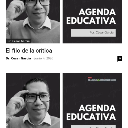
Dr. César García
El filo de la crítica
Dr. Cesar Garcia
-
junio 4, 2026
0