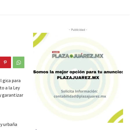
- Publicidad -
l gica para
o a la Ley
y garantizar
 y urbaña