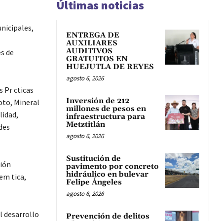
Últimas noticias
nicipales,
ENTREGA DE
AUXILIARES
AUDITIVOS
es de
GRATUITOS EN
HUEJUTLA DE REYES
agosto 6, 2026
 Pr cticas
Inversión de 212
oto, Mineral
millones de pesos en
lidad,
infraestructura para
Metztitlán
des
agosto 6, 2026
Sustitución de
ción
pavimento por concreto
hidráulico en bulevar
em tica,
Felipe Ángeles
agosto 6, 2026
el desarrollo
Prevención de delitos