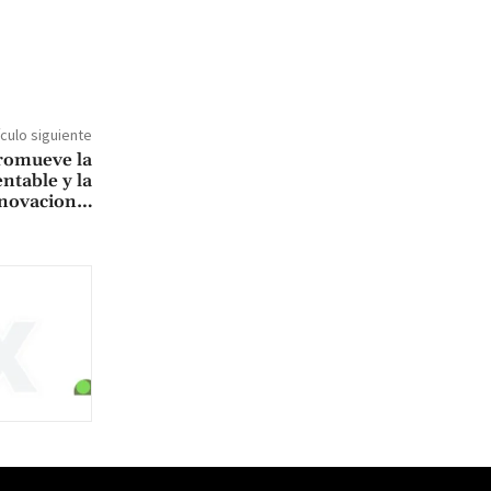
ículo siguiente
romueve la
ntable y la
novacion…