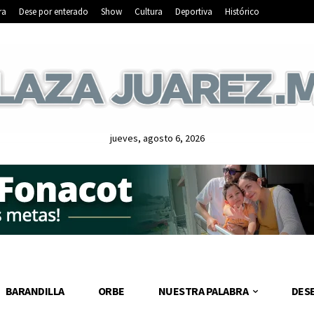
ra
Dese por enterado
Show
Cultura
Deportiva
Histórico
jueves, agosto 6, 2026
BARANDILLA
ORBE
NUESTRA PALABRA
DES