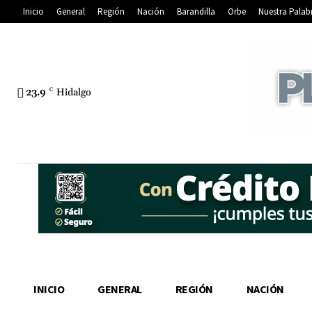
Inicio
General
Región
Nación
Barandilla
Orbe
Nuestra Palab
23.9
C
Hidalgo
INICIO
GENERAL
REGIÓN
NACIÓN