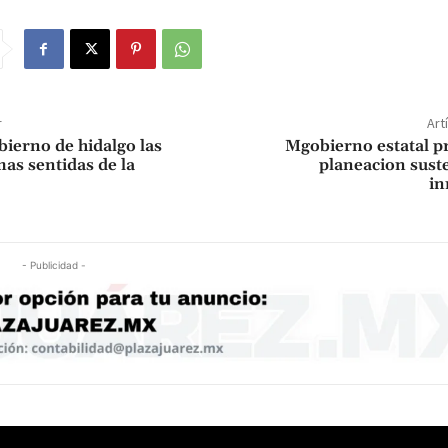
r
Art
bierno de hidalgo las
Mgobierno estatal p
s sentidas de la
planeacion suste
in
- Publicidad -