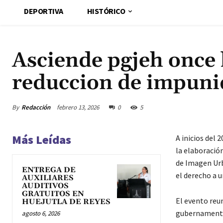
DEPORTIVA
HISTÓRICO
Asciende pgjeh once 
reduccion de impun
By
Redacción
febrero 13, 2026
0
5
Más Leídas
A inicios del 
la elaboració
de Imagen Urb
ENTREGA DE
el derecho a 
AUXILIARES
AUDITIVOS
GRATUITOS EN
El evento reun
HUEJUTLA DE REYES
gubernamental
agosto 6, 2026