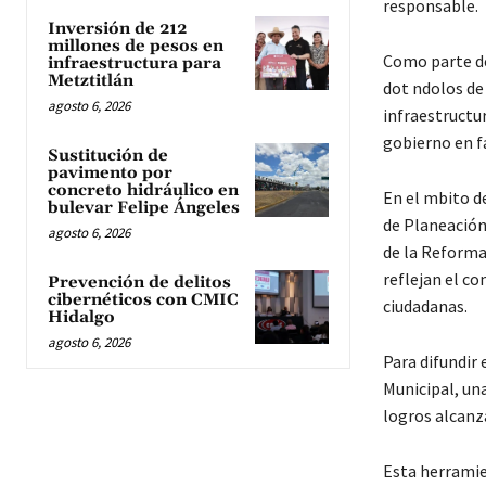
responsable.
Inversión de 212
millones de pesos en
Como parte del
infraestructura para
Metztitlán
dot ndolos de
agosto 6, 2026
infraestructur
gobierno en f
Sustitución de
pavimento por
concreto hidráulico en
En el mbito d
bulevar Felipe Ángeles
de Planeación
agosto 6, 2026
de la Reforma 
reflejan el c
Prevención de delitos
cibernéticos con CMIC
ciudadanas.
Hidalgo
agosto 6, 2026
Para difundir 
Municipal, una
logros alcanz
Esta herramien