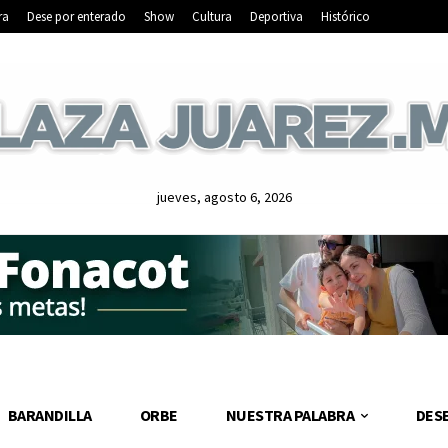
ra
Dese por enterado
Show
Cultura
Deportiva
Histórico
jueves, agosto 6, 2026
BARANDILLA
ORBE
NUESTRA PALABRA
DES