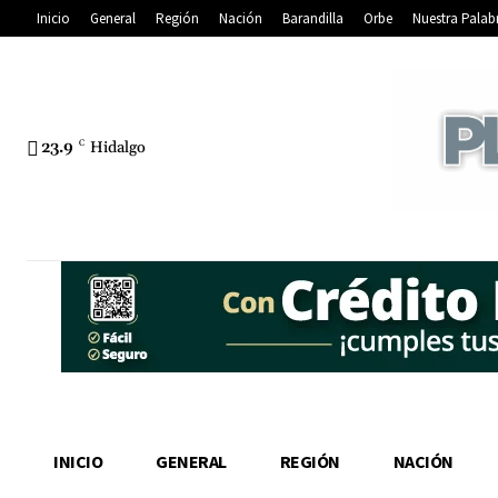
Inicio
General
Región
Nación
Barandilla
Orbe
Nuestra Palab
23.9
C
Hidalgo
INICIO
GENERAL
REGIÓN
NACIÓN