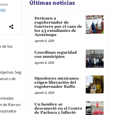
Últimas noticias
Detienen a
exgobernador de
Guerrero por el caso de
los 43 estudiantes de
Ayotzinapa
agosto 6, 2026
o de los
Coordinan seguridad
con municipios
agosto 6, 2026
objetivo. Seg
Opositores mexicanos
baron s de
exigen liberación del
exgobernador Ruffo
agosto 6, 2026
 oleadas
Un hombre se
 n de Kiev en
desvaneció en el Centro
erceptados
de Pachuca y falleció