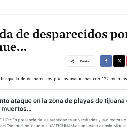
a de desparecidos por
 mue…
Cuota
-busqueda-de-desparecidos-por-las-avalanchas-con-122-muertos