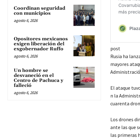
Coordinan seguridad
con municipios
agosto 6, 2026
Opositores mexicanos
exigen liberación del
post
exgobernador Ruffo
Rusia ha lanza
agosto 6, 2026
mayores ataqu
Un hombre se
Administración
desvaneció en el
Centro de Pachuca y
falleció
El ataque tuvo
agosto 6, 2026
n la Administr
cuarenta dron
Los drones di
ante las que s
las primeras 