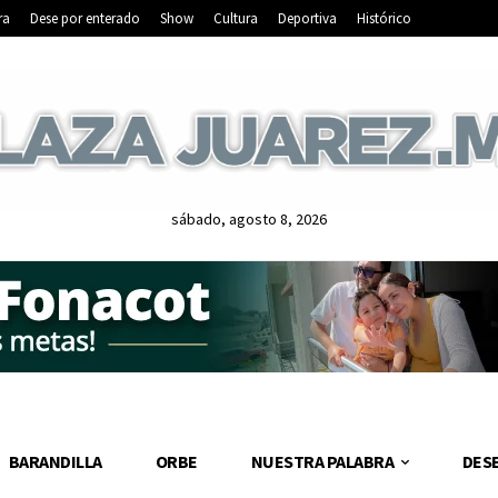
ra
Dese por enterado
Show
Cultura
Deportiva
Histórico
sábado, agosto 8, 2026
BARANDILLA
ORBE
NUESTRA PALABRA
DES