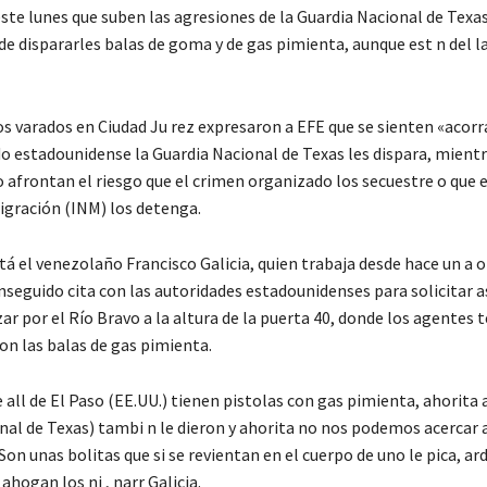
te lunes que suben las agresiones de la Guardia Nacional de Texas 
de dispararles balas de goma y de gas pimienta, aunque est n del l
os varados en Ciudad Ju rez expresaron a EFE que se sienten «acor
do estadounidense la Guardia Nacional de Texas les dispara, mientr
 afrontan el riesgo que el crimen organizado los secuestre o que e
igración (INM) los detenga.
tá el venezolaño Francisco Galicia, quien trabaja desde hace un a o
seguido cita con las autoridades estadounidenses para solicitar as
zar por el Río Bravo a la altura de la puerta 40, donde los agentes 
on las balas de gas pimienta.
e all de El Paso (EE.UU.) tienen pistolas con gas pimienta, ahorita al
nal de Texas) tambi n le dieron y ahorita no nos podemos acercar 
Son unas bolitas que si se revientan en el cuerpo de uno le pica, ard
ahogan los ni , narr Galicia.