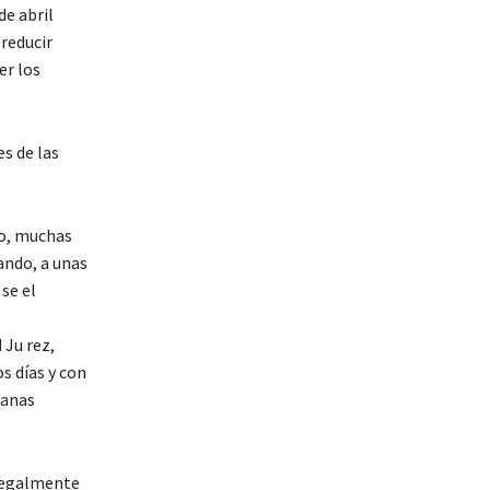
de abril
reducir
er los
s de las
do, muchas
ando, a unas
se el
 Ju rez,
s días y con
canas
ilegalmente