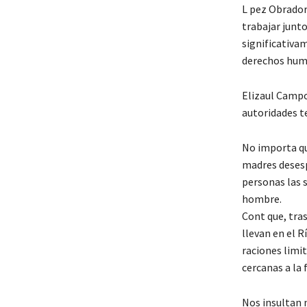
L pez Obrador 
trabajar junt
significativa
derechos hum
Elizaul Campos
autoridades t
No importa qu
madres desesp
personas las s
hombre.
Cont que, tra
llevan en el R
raciones limit
cercanas a la 
Nos insultan 