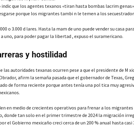
 indic que los agentes texanos «tiran hasta bombas lacrim genas»,
iesgarse porque los migrantes tambi n le temen a los secuestrador
000 o 3.000 d lares. Hasta la mam de uno puede vender su casa para
a uno, para poder pagar la libertad , expuso el suramericano.
rreras y hostilidad
e las autoridades texanas ocurren pese a que el presidente de M xic
Obrador, afirm la semaña pasada que el gobernador de Texas, Gre
do de forma reciente porque antes tenía una pol tica muy agresi
exicanos.
en en medio de crecientes operativos para frenar a los migrantes
o, donde tan solo en el primer trimestre de 2024 la migración irre
por el Gobierno mexicaño creci cerca de un 200 % anual hasta casi 