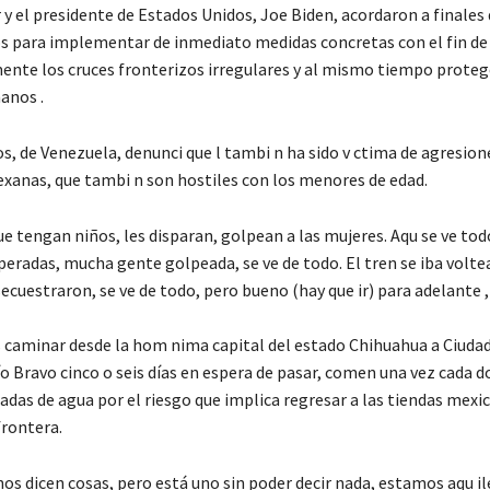
y el presidente de Estados Unidos, Joe Biden, acordaron a finales 
os para implementar de inmediato medidas concretas con el fin de 
mente los cruces fronterizos irregulares y al mismo tiempo proteg
anos .
, de Venezuela, denunci que l tambi n ha sido v ctima de agresione
exanas, que tambi n son hostiles con los menores de edad.
e tengan niños, les disparan, golpean a las mujeres. Aqu se ve to
eradas, mucha gente golpeada, se ve de todo. El tren se iba volte
ecuestraron, se ve de todo, pero bueno (hay que ir) para adelante , 
s caminar desde la hom nima capital del estado Chihuahua a Ciudad
ío Bravo cinco o seis días en espera de pasar, comen una vez cada do
adas de agua por el riesgo que implica regresar a las tiendas mexi
frontera.
nos dicen cosas, pero está uno sin poder decir nada, estamos aqu 