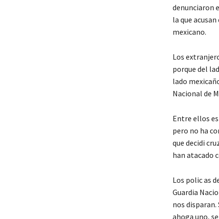
denunciaron es
la que acusan 
mexicano.
Los extranjer
porque del la
lado mexicaño
Nacional de M
Entre ellos es
pero no ha con
que decidi cru
han atacado c
Los polic as d
Guardia Nacio
nos disparan. 
ahoga uno, se 