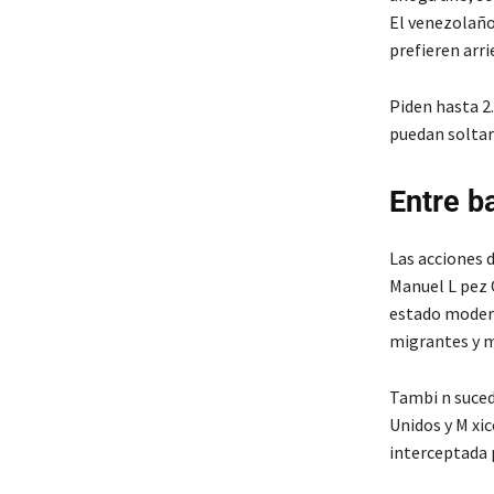
El venezolaño
prefieren arr
Piden hasta 2.
puedan soltar 
Entre ba
Las acciones d
Manuel L pez 
estado modera
migrantes y m
Tambi n suced
Unidos y M xic
interceptada 