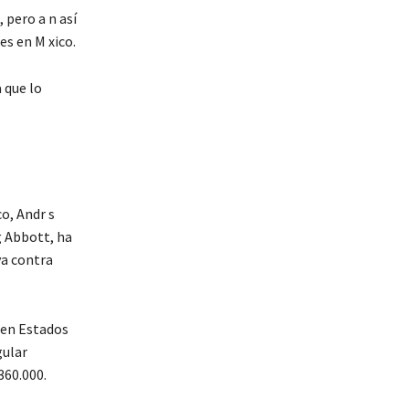
 pero a n así
es en M xico.
 que lo
o, Andr s
g Abbott, ha
va contra
 en Estados
gular
360.000.