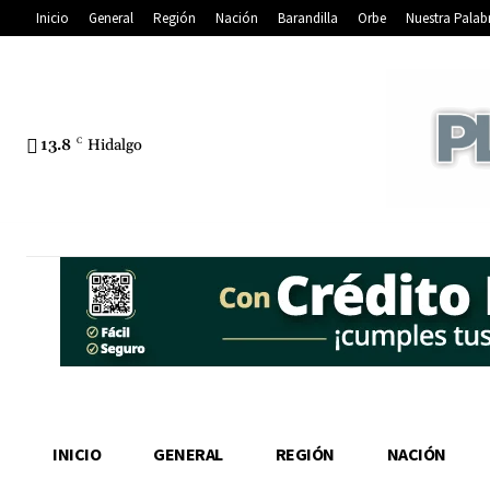
Inicio
General
Región
Nación
Barandilla
Orbe
Nuestra Palab
13.8
C
Hidalgo
INICIO
GENERAL
REGIÓN
NACIÓN