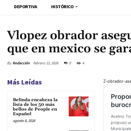
DEPORTIVA
HISTÓRICO
Vlopez obrador aseg
que en mexico se ga
By
Redacción
febrero 13, 2026
0
4
Más Leídas
Z-obrador-as
Belinda encabeza la
lista de los 50 más
bellos de People en
Español
agosto 8, 2026