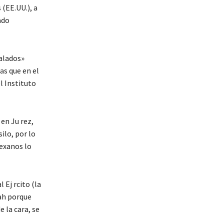
(EE.UU.), a
ado
ralados»
as que en el
l Instituto
 en Ju rez,
ilo, por lo
texanos lo
 Ej rcito (la
ah porque
e la cara, se