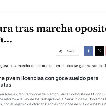
ura tras marcha oposit
ra…
Cuota
egura-tras-marcha-opositora-que-en-mexico-se-garantizan-las-l