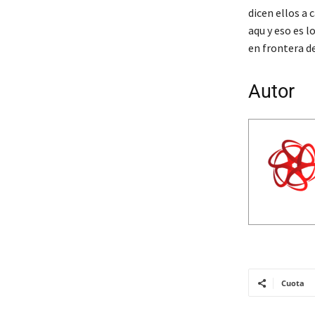
dicen ellos a
aqu y eso es l
en frontera d
Autor
Cuota