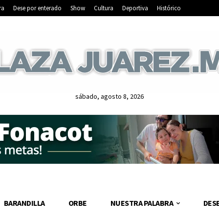
ra
Dese por enterado
Show
Cultura
Deportiva
Histórico
sábado, agosto 8, 2026
BARANDILLA
ORBE
NUESTRA PALABRA
DES