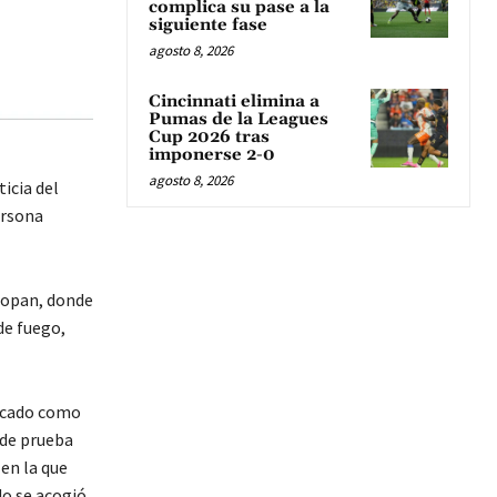
complica su pase a la
siguiente fase
agosto 8, 2026
Cincinnati elimina a
Pumas de la Leagues
Cup 2026 tras
imponerse 2-0
agosto 8, 2026
icia del
ersona
ctopan, donde
 de fuego,
ficado como
 de prueba
 en la que
do se acogió