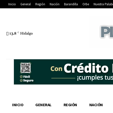
Inicio
General
Región
Nación
Barandilla
Orbe
Nuestra Palab
13.8
C
Hidalgo
INICIO
GENERAL
REGIÓN
NACIÓN