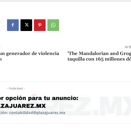
r
Art
un generador de violencia
‘The Mandalorian and Grogu
o
taquilla con 165 millones dó
- Publicidad -