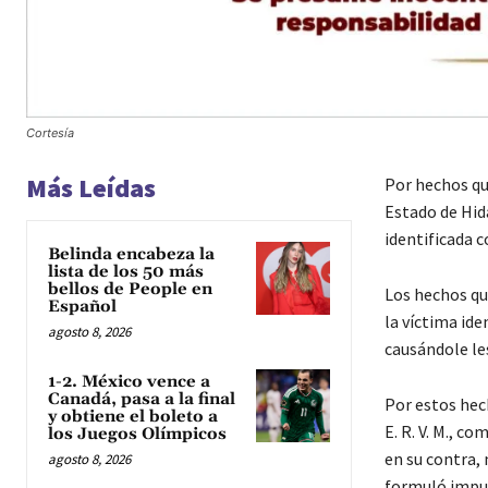
Cortesía
Más Leídas
Por hechos que
Estado de Hid
identificada co
Belinda encabeza la
lista de los 50 más
bellos de People en
Los hechos qu
Español
la víctima ide
agosto 8, 2026
causándole le
1-2. México vence a
Canadá, pasa a la final
Por estos hec
y obtiene el boleto a
E. R. V. M., c
los Juegos Olímpicos
en su contra, 
agosto 8, 2026
formuló imput