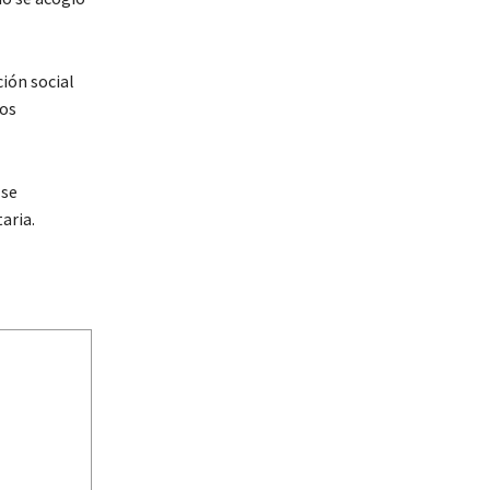
ción social
hos
 se
aria.