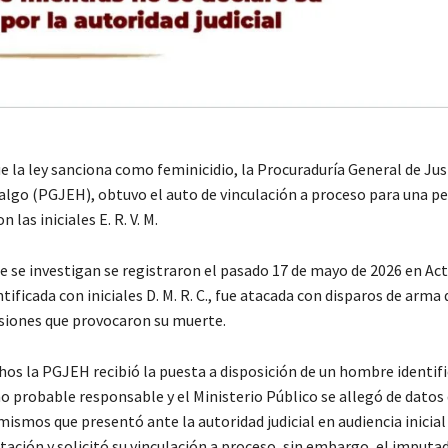
 la ley sanciona como feminicidio, la Procuraduría General de Just
algo (PGJEH), obtuvo el auto de vinculación a proceso para una p
n las iniciales E. R. V. M.
e se investigan se registraron el pasado 17 de mayo de 2026 en A
ntificada con iniciales D. M. R. C., fue atacada con disparos de arma
siones que provocaron su muerte.
hos la PGJEH recibió la puesta a disposición de un hombre identi
omo probable responsable y el Ministerio Público se allegó de datos
mismos que presentó ante la autoridad judicial en audiencia inicial
ación y solicitó su vinculación a proceso, sin embargo, el imputa