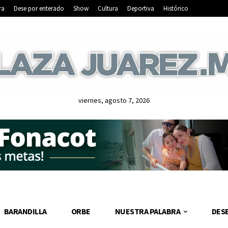
ra
Dese por enterado
Show
Cultura
Deportiva
Histórico
viernes, agosto 7, 2026
BARANDILLA
ORBE
NUESTRA PALABRA
DES