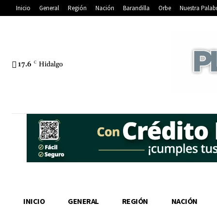
Inicio
General
Región
Nación
Barandilla
Orbe
Nuestra Palab
17.6
C
Hidalgo
INICIO
GENERAL
REGIÓN
NACIÓN