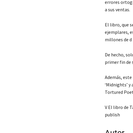
errores ortog
a sus ventas.
El libro, que 
ejemplares, es
millones de d 
De hecho, solo
primer fin de
Además, este 
‘Midnights’ y
Tortured Poe
V El libro de 
publish