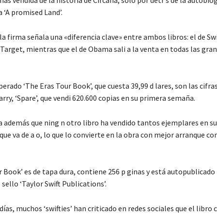
ás vendida de la historia de Circana, solo por detr s de la autobiog
‘A promised Land’.
a firma señala una «diferencia clave» entre ambos libros: el de Swi
Target, mientras que el de Obama sali a la venta en todas las gran
perado ‘The Eras Tour Book’, que cuesta 39,99 d lares, son las cifras
arry, ‘Spare’, que vendi 620.600 copias en su primera semaña.
ca además que ning n otro libro ha vendido tantos ejemplares en s
ue va de a o, lo que lo convierte en la obra con mejor arranque co
 Book’ es de tapa dura, contiene 256 p ginas y está autopublicado 
 sello ‘Taylor Swift Publications’.
días, muchos ‘swifties’ han criticado en redes sociales que el libro