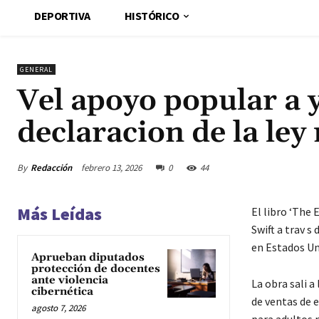
DEPORTIVA
HISTÓRICO
GENERAL
Vel apoyo popular a y
declaracion de la le
By
Redacción
febrero 13, 2026
0
44
Más Leídas
El libro ‘The 
Swift a trav s
en Estados Un
Aprueban diputados
protección de docentes
ante violencia
La obra sali a
cibernética
de ventas de e
agosto 7, 2026