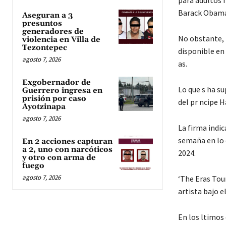
para adultos m
Barack Obama 
Aseguran a 3
presuntos
generadores de
No obstante, l
violencia en Villa de
Tezontepec
disponible en 
agosto 7, 2026
as.
Exgobernador de
Lo que s ha su
Guerrero ingresa en
prisión por caso
del pr ncipe H
Ayotzinapa
agosto 7, 2026
La firma indi
semaña en lo q
En 2 acciones capturan
a 2, uno con narcóticos
2024.
y otro con arma de
fuego
agosto 7, 2026
‘The Eras Tour
artista bajo el
En los ltimos 