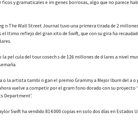
r ficos y gramaticales e im genes borrosas, algo que no parece ha
seg n The Wall Street Journal tuvo una primera tirada de 2 millone
 el ltimo reflejo del gran xito de Swift, que con su gira ha recauda
lares.
 la pel cula del tour cosech s de 126 millones de d lares a nivel mu
 semaña.
a o la artista tambi n gan el premio Grammy a Mejor lbum del a o 
 ahora vuelve a competir por el gram fono dorado con su proyecto 
ts Department’.
Taylor Swift ha vendido 814.000 copias en solo dos días en Estados 