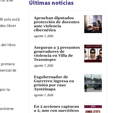
raf a de
Últimas noticias
Aprueban diputados
ft solo está
protección de docentes
des librer
ante violencia
cibernética
agosto 7, 2026
 del libro
Aseguran a 3 presuntos
generadores de
violencia en Villa de
Tezontepec
u primera
agosto 7, 2026
mercial de
Exgobernador de
Guerrero ingresa en
prisión por caso
por la
Ayotzinapa
agosto 7, 2026
En 2 acciones capturan
 contiene
a 2, uno con narcóticos