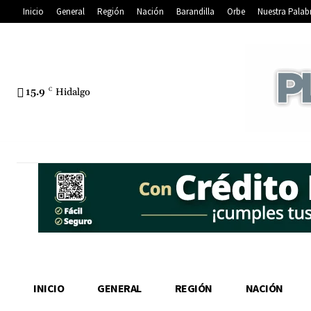
Inicio
General
Región
Nación
Barandilla
Orbe
Nuestra Palab
15.9
C
Hidalgo
INICIO
GENERAL
REGIÓN
NACIÓN