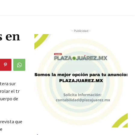
s en
- Publicidad -
tera sur
rolar el tr
cuerpo de
trevista que
de