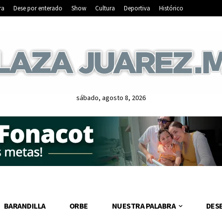
ra
Dese por enterado
Show
Cultura
Deportiva
Histórico
sábado, agosto 8, 2026
BARANDILLA
ORBE
NUESTRA PALABRA
DES