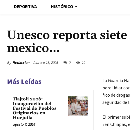
DEPORTIVA
HISTÓRICO
Unesco reporta siete
mexico…
By
Redacción
febrero 13, 2026
0
10
Más Leídas
La Guardia Na
para lidiar co
fico de droga
Tlajtoli 2026:
seguridad de l
Inauguración del
Festival de Pueblos
Originarios en
El primer subi
Huejutla
«en Chiapas, e
agosto 7, 2026