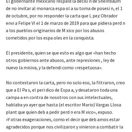
El gobernante mexicaño respald la decisi n de Sheinbaum
de no invitar al monarca espa ol a su toma de posesi n, el 1
de octubre, por no responder la carta que L pez Obrador
envi a Felipe VI el 1 de marzo de 2019 para que pidiera perd n
a los pueblos originarios de M xico por los abusos
cometidos por los espa oles en la conquista.
El presidente, quien se que esto es algo que «han hecho
otros gobiernos ante abusos, ante represiones , ley de
nuevo la misiva, y la defendi como «respetuosa».
No contestaron la carta, pero no solo eso, la filtraron, creo
que a El Pa s, el peri dico de Espa a, y desataron toda una
campa a en contra de nosotros con sus intelectuales,
hablaba yo ayer que hasta (el escritor Mario) Vargas Llosa
plant que quien deb a pedir perd n era M xico», expuso.
«Y otras exageraciones, como el decir que deb amos estar
agradecidos porque nos civilizaron y vinieron a combatir la