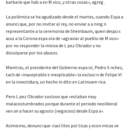
barbarie que hab a en M xico, y otras cosas», agreg .
La polémica se ha agudizado desde el martes, cuando Espa a
anunci que, por no invitar al rey, no enviar a a ning n
representante a la ceremonia de Sheinbaum, quien despu s
acus a la Corona espa ola de «agraviar al pueblo de M xico»
por no responder la misiva de L pez Obrador y no
disculparse por los abusos.
Mientras, el presidente del Gobierno espa ol, Pedro S nchez,
tach de «inaceptable e inexplicable» la exclusi n de Felipe VI
en la investidura, un hecho in dito en Latinoam rica.
Pero L pez Obrador sostuvo que «estaban muy
malacostumbrados porque durante el periodo neoliberal
ven an a hacer su agosto (negocios) desde Espa a».
Asimismo, denunci que «lasí lites pol ticas y econ micas ve