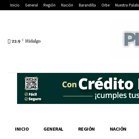
Inicio
General
Región
Nación
Barandilla
Orbe
Nuestra Palab
22.9
C
Hidalgo
INICIO
GENERAL
REGIÓN
NACIÓN