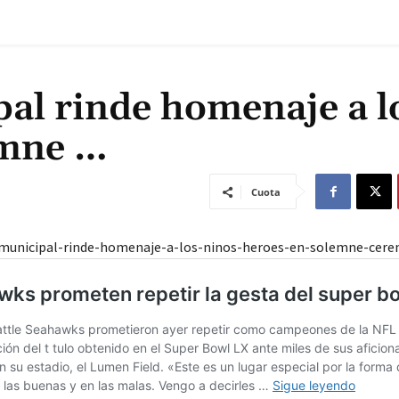
al rinde homenaje a l
emne …
Cuota
-municipal-rinde-homenaje-a-los-ninos-heroes-en-solemne-cerem