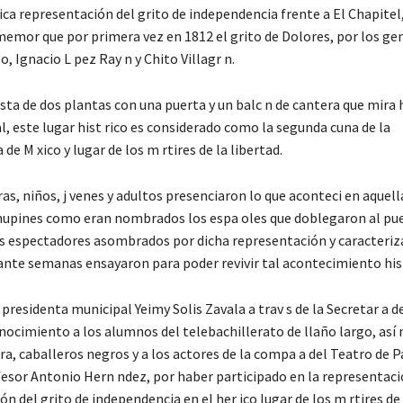
ica representación del grito de independencia frente a El Chapitel
emor que por primera vez en 1812 el grito de Dolores, por los ge
, Ignacio L pez Ray n y Chito Villagr n.
nsta de dos plantas con una puerta y un balc n de cantera que mira 
l, este lugar hist rico es considerado como la segunda cuna de la
de M xico y lugar de los m rtires de la libertad.
as, niños, j venes y adultos presenciaron lo que aconteci en aquell
hupines como eran nombrados los espa oles que doblegaron al pu
s espectadores asombrados por dicha representación y caracteriza
ante semanas ensayaron para poder revivir tal acontecimiento hist
la presidenta municipal Yeimy Solis Zavala a trav s de la Secretar a d
nocimiento a los alumnos del telebachillerato de llaño largo, así
a, caballeros negros y a los actores de la compa a del Teatro de 
fesor Antonio Hern ndez, por haber participado en la representaci
del grito de independencia en el her ico lugar de los m rtires de l