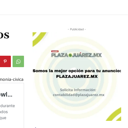
os
- Publicidad -
onia-civica