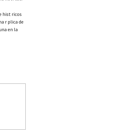
 hist ricos
a r plica de
una en la