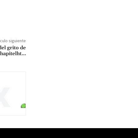
ículo siguiente
l grito de
chapitelht…