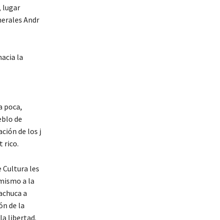
, lugar
nerales Andr
hacia la
a poca,
eblo de
ción de los j
 rico.
e Cultura les
 mismo a la
Pachuca a
ón de la
a libertad.