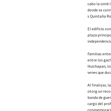
cabo la simb l
donde se conm
s Quintaña Roo
El edificio co
plaza principa
independencia 
Familias enter
entre los gac
Huichapan, lo
venes que dur
Al finalizar, 
otorg un reco
banda de guerr
cargo del pro
conmemoración 