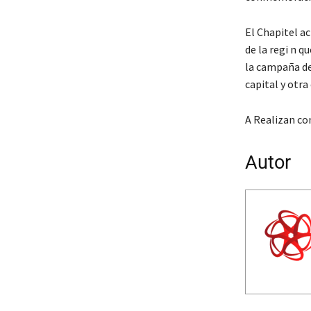
El Chapitel a
de la regi n q
la campaña de
capital y otra
A Realizan co
Autor