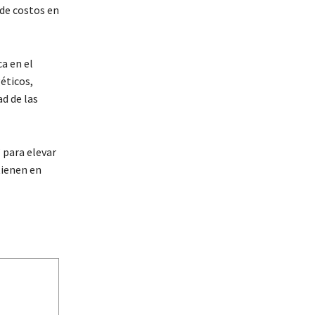
 de costos en
a en el
géticos,
d de las
 para elevar
tienen en