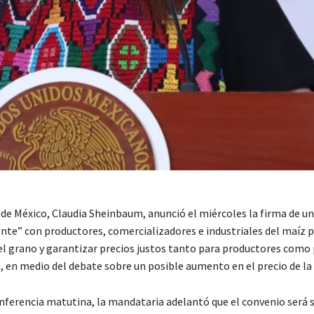
 de México, Claudia Sheinbaum, anunció el miércoles la firma de u
te” con productores, comercializadores e industriales del maíz 
el grano y garantizar precios justos tanto para productores como
 en medio del debate sobre un posible aumento en el precio de la t
nferencia matutina, la mandataria adelantó que el convenio será s