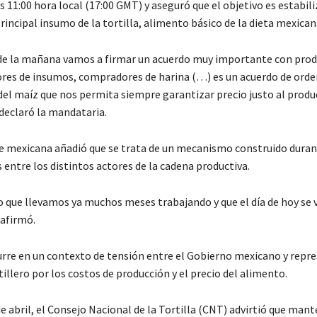
s 11:00 hora local (17:00 GMT) y aseguró que el objetivo es estabili
incipal insumo de la tortilla, alimento básico de la dieta mexican
 de la mañana vamos a firmar un acuerdo muy importante con prod
res de insumos, compradores de harina (…) es un acuerdo de or
del maíz que nos permita siempre garantizar precio justo al produc
declaró la mandataria.
 mexicana añadió que se trata de un mecanismo construido dura
entre los distintos actores de la cadena productiva.
o que llevamos ya muchos meses trabajando y que el día de hoy se v
 afirmó.
urre en un contexto de tensión entre el Gobierno mexicano y repr
tillero por los costos de producción y el precio del alimento.
e abril, el Consejo Nacional de la Tortilla (CNT) advirtió que mant