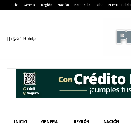
Inicio
General
Región
Nación
Barandilla
Orbe
Nuestra Palab
15.2
C
Hidalgo
INICIO
GENERAL
REGIÓN
NACIÓN