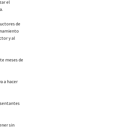
zar el
a.
uctores de
denamiento
tor y al
nte meses de
a a hacer
esentantes
ener sin