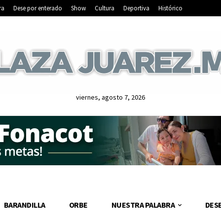
ra
Dese por enterado
Show
Cultura
Deportiva
Histórico
viernes, agosto 7, 2026
BARANDILLA
ORBE
NUESTRA PALABRA
DES