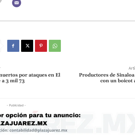
r
Art
 muertos por ataques en El
Productores de Sinalo
 a 3 mil 73
con un boicot
- Publicidad -