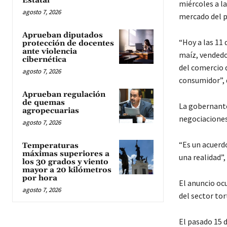
Estatal
miércoles a la
agosto 7, 2026
mercado del pr
Aprueban diputados
“Hoy a las 11
protección de docentes
ante violencia
maíz, vendedo
cibernética
del comercio 
agosto 7, 2026
consumidor”, 
Aprueban regulación
de quemas
La gobernante
agropecuarias
negociaciones 
agosto 7, 2026
“Es un acuerd
Temperaturas
máximas superiores a
una realidad”,
los 30 grados y viento
mayor a 20 kilómetros
por hora
El anuncio oc
agosto 7, 2026
del sector tor
El pasado 15 d