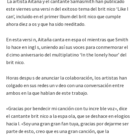
La artista Aitaña y el cantante Samásmith han publicado
este viernes una versi n del exitoso tema del brit nico ‘Like I
can’, incluido en el primer lbum del brit nico que cumple
ahora diez a os y que ha sido reeditado.
En esta versi n, Aitaña canta en espa ol mientras que Smith
lo hace en ingl s, uniendo así sus voces para conmemorar el
d cimo aniversario del multiplatino ‘In the lonely hour’ del
brit nico.
Horas despu s de anunciar la colaboración, los artistas han
colgado en sus redes un v deo con una conversación entre
ambos en la que hablan de este trabajo.
«Gracias por bendecir mi canción con tu incre ble voz», dice
el cantante brit nico a la espa ola, que se deshace en elogios
hacia l. «Soy una gran gran fan tuya, gracias por dejarme ser
parte de esto, creo que es una gran canción, que la