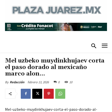
Mel uzbeko muydinkhujaev corta
el paso dorado al mexicaño
marco alon…
febrero 13, 2026
0
10
By
Redacción
Mel-uzbeko-muydinkhujaev-corta-el-paso-dorado-al-