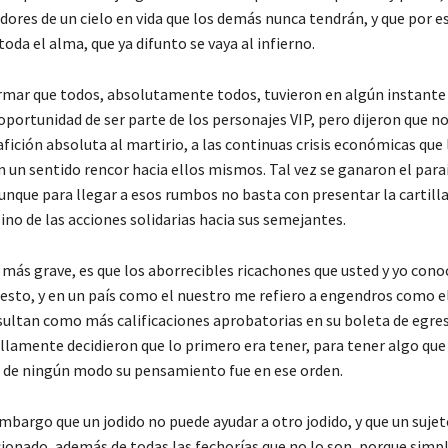
ores de un cielo en vida que los demás nunca tendrán, y que por es
oda el alma, que ya difunto se vaya al infierno.
irmar que todos, absolutamente todos, tuvieron en algún instante 
 oportunidad de ser parte de los personajes VIP, pero dijeron que n
fición absoluta al martirio, a las continuas crisis económicas que 
n un sentido rencor hacia ellos mismos. Tal vez se ganaron el para
unque para llegar a esos rumbos no basta con presentar la cartilla
ino de las acciones solidarias hacia sus semejantes.
 más grave, es que los aborrecibles ricachones que usted y yo con
uesto, y en un país como el nuestro me refiero a engendros como e
esultan como más calificaciones aprobatorias en su boleta de egre
illamente decidieron que lo primero era tener, para tener algo que
e de ningún modo su pensamiento fue en ese orden.
embargo que un jodido no puede ayudar a otro jodido, y que un suje
onado, además de todas las fechorías que no lo son, porque sim