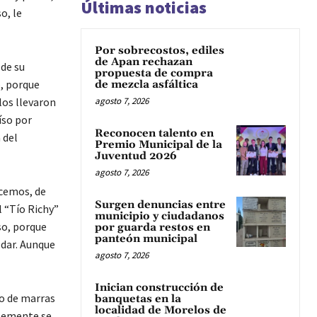
Últimas noticias
o, le
Por sobrecostos, ediles
de Apan rechazan
de su
propuesta de compra
o, porque
de mezcla asfáltica
los llevaron
agosto 7, 2026
íso por
Reconocen talento en
 del
Premio Municipal de la
Juventud 2026
agosto 7, 2026
ocemos, de
Surgen denuncias entre
l “Tío Richy”
municipio y ciudadanos
so, porque
por guarda restos en
panteón municipal
 dar. Aunque
agosto 7, 2026
Inician construcción de
to de marras
banquetas en la
localidad de Morelos de
plemente se