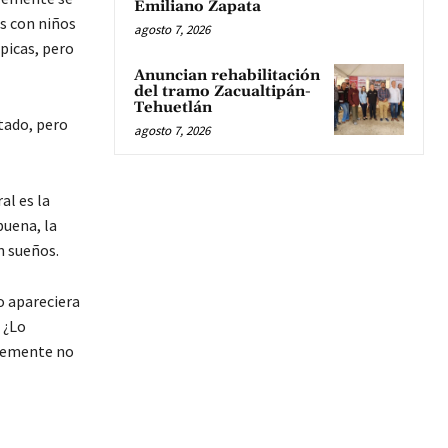
Emiliano Zapata
s con niños
agosto 7, 2026
picas, pero
Anuncian rehabilitación
del tramo Zacualtipán-
Tehuetlán
tado, pero
agosto 7, 2026
al es la
buena, la
n sueños.
o apareciera
 ¿Lo
plemente no