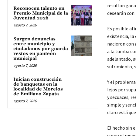
resultan ganad
Reconocen talento en
desearán con t
Premio Municipal de la
Juventud 2026
agosto 7, 2026
Es posible af
existencia, la
Surgen denuncias
nacieron con a
entre municipio y
ciudadanos por guarda
a la tumba co
restos en panteón
municipal
adelantado, a
agosto 7, 2026
sufrimiento, s
Inician construcción
Y el problema
de banquetas en la
localidad de Morelos
lejos por sup
de Emiliano Zapata
y secuaces, r
agosto 7, 2026
simple y senc
claro está qu
El hecho sin 
como el menci