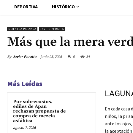
DEPORTIVA
HISTÓRICO
NUESTRA PALABRA
JAVIER PERALTA
Más que la mera ver
By
Javier Peralta
junio 25, 2026
0
34
Más Leídas
LAGUNA
Por sobrecostos,
ediles de Apan
En cada casa 
rechazan propuesta de
compra de mezcla
niños, la pris
asfáltica
ante los ojos,
agosto 7, 2026
la aceptación