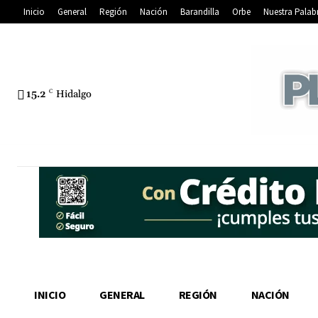
Inicio
General
Región
Nación
Barandilla
Orbe
Nuestra Palab
15.2
C
Hidalgo
INICIO
GENERAL
REGIÓN
NACIÓN