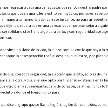
amos regresar a cada una de las casas que rentó nuestro padre para
olonia que poseía una iglesia estilo semi gótico, por quién sabe qu
ar mano a la memoria y dar con ese instante, no para arrepentirn
ue dijimos, sí para que en una de esas podemos aconsejar a alguien
 ser solidario si se tiene algo para serlo, y con regularidad ese alg
nómicos.
eno simple y llano de la vida, la que se camina con lo que hay a la 
er porque la desesperación tocó al destino, el nuestro, y de plano 
de que, con toda seguridad, la elección que le cito, solo es de una
ancela la otra, y que, si el que optó por fincar su existencia en la l
ue otro bien a su semejante, pero de corazón, de alma, nunca lo ha
erechito a donde el fuego nunca para.
 que dice el grupo que se llama legión, legión de resentidos, con u