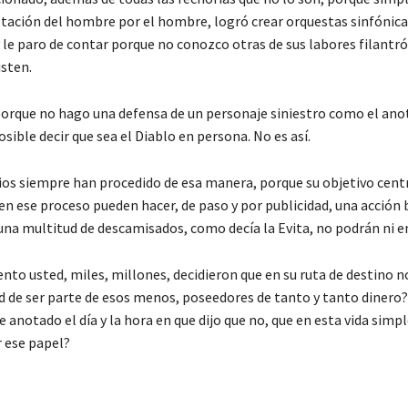
otación del hombre por el hombre, logró crear orquestas sinfónica
y le paro de contar porque no conozco otras de sus labores filantró
isten.
 porque no hago una defensa de un personaje siniestro como el ano
ible decir que sea el Diablo en persona. No es así.
os siempre han procedido de esa manera, porque su objetivo centr
 en ese proceso pueden hacer, de paso y por publicidad, una acción 
 una multitud de descamisados, como decía la Evita, no podrán ni e
to usted, miles, millones, decidieron que en su ruta de destino n
d de ser parte de esos menos, poseedores de tanto y tanto dinero?
e anotado el día y la hora en que dijo que no, que en esta vida sim
 ese papel?