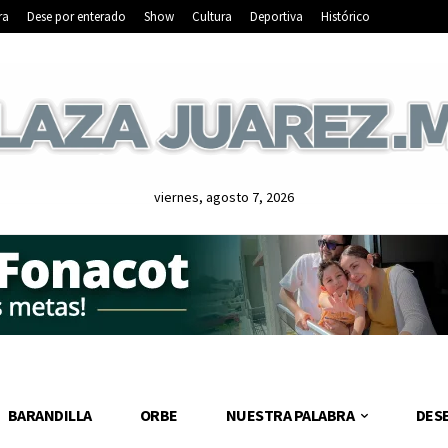
ra
Dese por enterado
Show
Cultura
Deportiva
Histórico
viernes, agosto 7, 2026
BARANDILLA
ORBE
NUESTRA PALABRA
DES