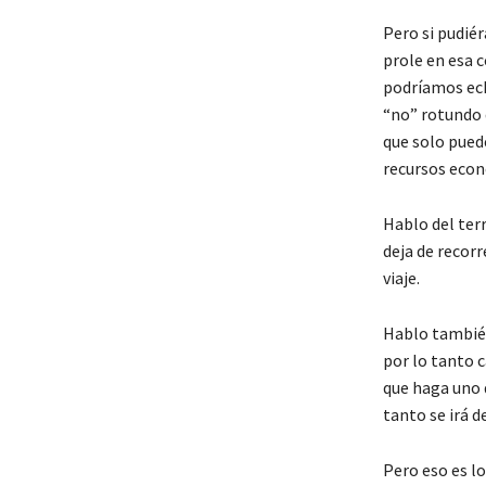
Pero si pudiér
prole en esa c
podríamos ech
“no” rotundo q
que solo puede
recursos eco
Hablo del terr
deja de recorr
viaje.
Hablo también 
por lo tanto c
que haga uno q
tanto se irá d
Pero eso es lo