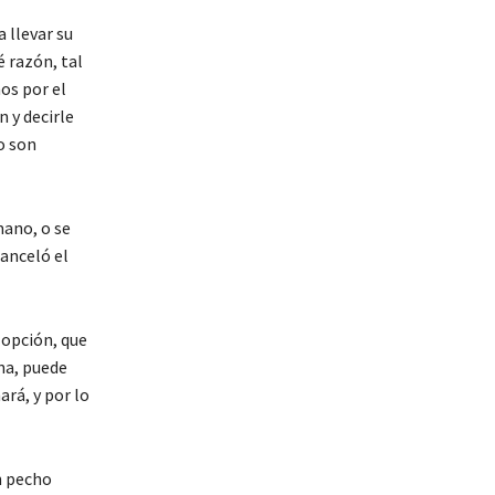
 llevar su
é razón, tal
os por el
 y decirle
o son
mano, o se
canceló el
 opción, que
ana, puede
rá, y por lo
n pecho