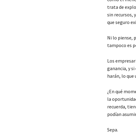
trata de expl
sin recursos, 
que seguro ex
Ni lo piense,
tampoco es pos
Los empresari
ganancia, y si
harán, lo que
¿En qué momen
la oportunida
recuerda, tien
podían asumir
Sepa.