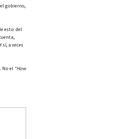
—el gobierno,
e esto: del
cuenta,
 sí, a veces
. No el
“How