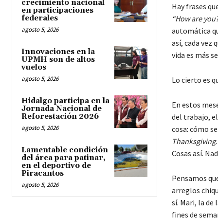
crecimiento nacional
Hay frases qu
en participaciones
federales
“How are you
agosto 5, 2026
automática qu
así, cada vez
Innovaciones en la
vida es más sen
UPMH son de altos
vuelos
agosto 5, 2026
Lo cierto es q
Hidalgo participa en la
En estos mese
Jornada Nacional de
Reforestación 2026
del trabajo, e
agosto 5, 2026
cosa: cómo se 
Thanksgiving
Lamentable condición
Cosas así. Nad
del área para patinar,
en el deportivo de
Piracantos
Pensamos que 
agosto 5, 2026
arreglos chiqu
sí. Mari, la d
fines de seman