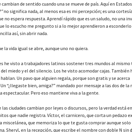
e cambian de sentido cuando una se mueve de país. Aquí en Estados
?”
no significa nada, al menos esa es mi percepción; es una cortesí
e no espera respuesta. Aprendí rápido que es un saludo, no una inv
 que lo escucho me pregunto si a lo mejor aprendieron a esconderlo
cilla así, sin abrir nada.
ue la vida igual se abre, aunque uno no quiera.
s he visto a trabajadores latinos sostener tres mundos al mismo 
l del miedo y el del silencio. Los he visto acomodar cajas. También 
hablan. Un pavo que alguien regala, porque son gratis y se acerca
. Un “¿llegaste bien, amiga?” mandado por mensaje a las dos de la
a espectacular. Pero eso mantiene viva a la gente.
las ciudades cambian por leyes o discursos, pero la verdad está e
itos que nadie registra. Víctor, el carnicero, que corta un pedazo e
e la miscelánea, que memoriza lo que te gusta comprar aunque solo 
a. Sheryl, en la recepción, que escribe el nombre con doble N sin 