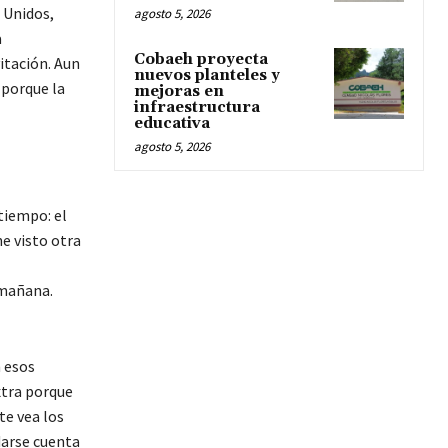
 Unidos,
agosto 5, 2026
a
Cobaeh proyecta
itación. Aun
nuevos planteles y
 porque la
mejoras en
infraestructura
educativa
agosto 5, 2026
tiempo: el
he visto otra
 mañana.
n esos
xtra porque
te vea los
darse cuenta