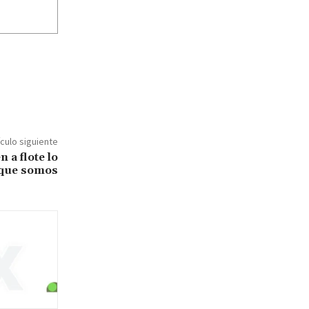
ículo siguiente
 a flote lo
que somos