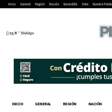
Inicio
General
Región
Nación
Barandilla
Orbe
Nuestra Palab
25.8
C
Hidalgo
INICIO
GENERAL
REGIÓN
NACIÓN