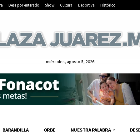
ra
Dese por enterado
Show
Cultura
Deportiva
Histórico
miércoles, agosto 5, 2026
BARANDILLA
ORBE
NUESTRA PALABRA
DES