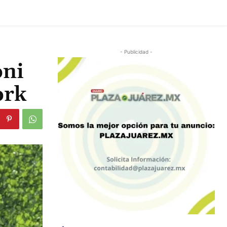
- Publicidad -
oni
ork