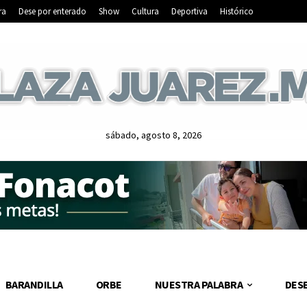
ra
Dese por enterado
Show
Cultura
Deportiva
Histórico
sábado, agosto 8, 2026
BARANDILLA
ORBE
NUESTRA PALABRA
DES