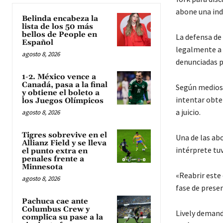
abone una ind
Belinda encabeza la
lista de los 50 más
bellos de People en
La defensa de 
Español
legalmente a 
agosto 8, 2026
denunciadas p
1-2. México vence a
Canadá, pasa a la final
Según medios l
y obtiene el boleto a
intentar obte
los Juegos Olímpicos
a juicio.
agosto 8, 2026
Tigres sobrevive en el
Una de las abo
Allianz Field y se lleva
intérprete tuv
el punto extra en
penales frente a
Minnesota
«Reabrir este 
agosto 8, 2026
fase de presen
Pachuca cae ante
Columbus Crew y
Lively demand
complica su pase a la