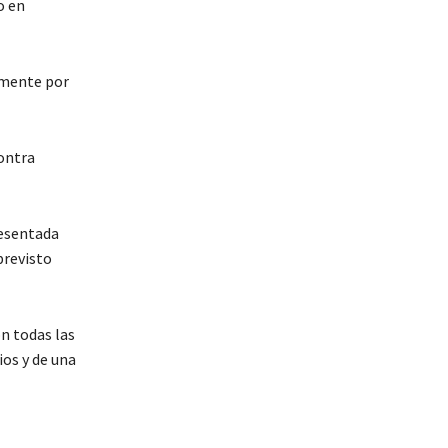
o en
rmente por
contra
resentada
previsto
on todas las
os y de una