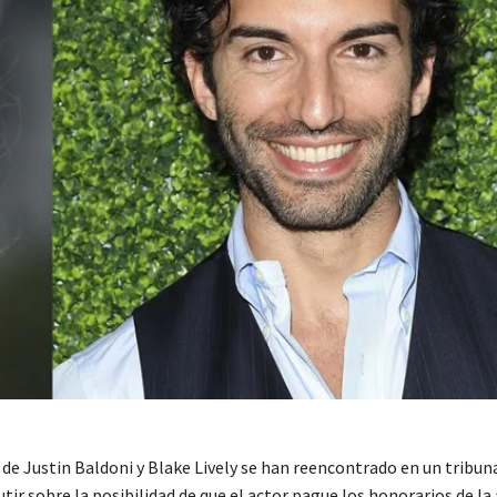
de Justin Baldoni y Blake Lively se han reencontrado en un tribun
utir sobre la posibilidad de que el actor pague los honorarios de la a