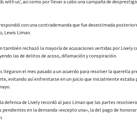
nds with us’, así como por llevar a cabo una campaña de desprestigi
 respondió con una contrademanda que fue desestimada posterio
so, Lewis Liman.
an también rechazó la mayoría de acusaciones vertidas por Lively 
yendo las de delitos de acoso, difamación y conspiración.
 llegaron el mes pasado a un acuerdo para resolver la querella p
ete, evitando así enfrentarse en un juicio que inicialmente estaba 
mayo.
a defensa de Lively recordó al juez Liman que las partes resolvier
 pendientes en la demanda «excepto una», la del pago de honorari
n.