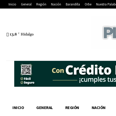
Inicio
General
Región
Nación
Barandilla
Orbe
Nuestra Palab
13.8
C
Hidalgo
INICIO
GENERAL
REGIÓN
NACIÓN