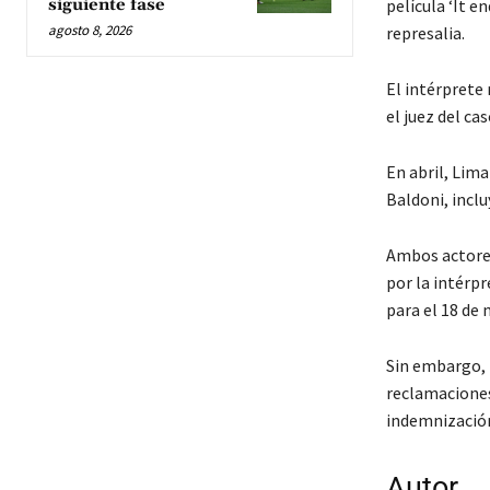
siguiente fase
película ‘It e
agosto 8, 2026
represalia.
El intérprete
el juez del ca
En abril, Lim
Baldoni, inclu
Ambos actores
por la intérpr
para el 18 de 
Sin embargo, l
reclamaciones
indemnizació
Autor