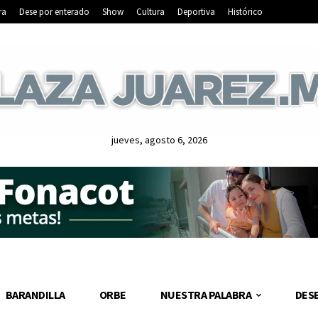
ra
Dese por enterado
Show
Cultura
Deportiva
Histórico
jueves, agosto 6, 2026
BARANDILLA
ORBE
NUESTRA PALABRA
DES