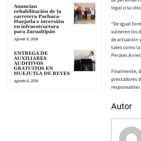
Anuncian
legal o su ví
rehabilitación de la
carretera Pachuca-
Huejutla e inversión
“De igual form
en infraestructura
vulneren los d
para Zacualtipán
agosto 6, 2026
de actuación y
tales como la
ENTREGA DE
Perales Arriet
AUXILIARES
AUDITIVOS
GRATUITOS EN
Finalmente, d
HUEJUTLA DE REYES
prestadores de
agosto 6, 2026
responsables y
Autor