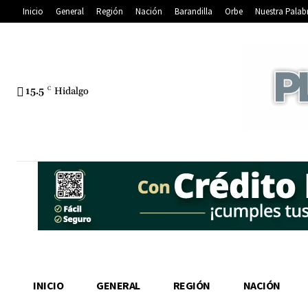
Inicio
General
Región
Nación
Barandilla
Orbe
Nuestra Palab
15.5
C
Hidalgo
INICIO
GENERAL
REGIÓN
NACIÓN