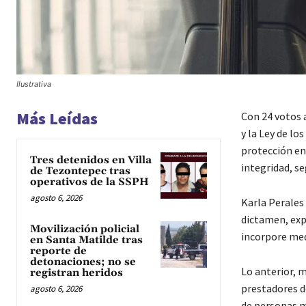
Ilustrativa
Más Leídas
Con 24 votos 
y la Ley de lo
protección en 
Tres detenidos en Villa
integridad, se
de Tezontepec tras
operativos de la SSPH
agosto 6, 2026
Karla Perales
dictamen, exp
Movilización policial
incorpore med
en Santa Matilde tras
reporte de
detonaciones; no se
Lo anterior, 
registran heridos
prestadores d
agosto 6, 2026
de personas m