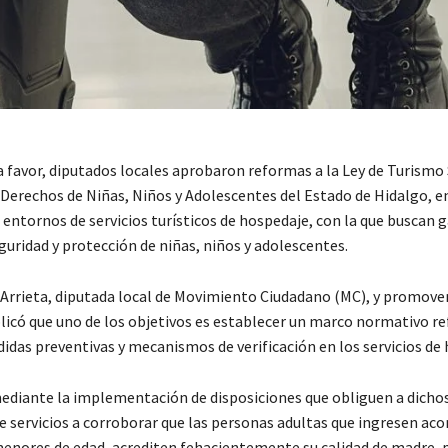
a favor, diputados locales aprobaron reformas a la Ley de Turismo
s Derechos de Niñas, Niños y Adolescentes del Estado de Hidalgo, e
entornos de servicios turísticos de hospedaje, con la que buscan g
guridad y protección de niñas, niños y adolescentes.
 Arrieta, diputada local de Movimiento Ciudadano (MC), y promove
licó que uno de los objetivos es establecer un marco normativo r
idas preventivas y mecanismos de verificación en los servicios de 
mediante la implementación de disposiciones que obliguen a dicho
e servicios a corroborar que las personas adultas que ingresen a
enores de edad, acrediten fehacientemente su calidad de madre, p