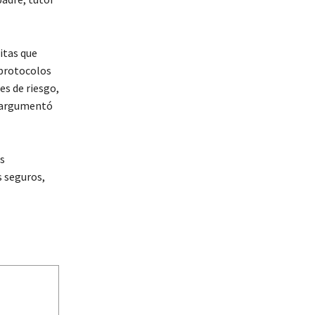
itas que
 protocolos
es de riesgo,
, argumentó
s
s seguros,