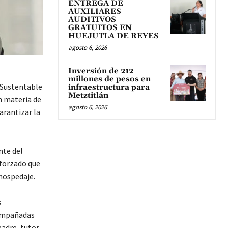
ENTREGA DE
AUXILIARES
AUDITIVOS
GRATUITOS EN
HUEJUTLA DE REYES
agosto 6, 2026
Inversión de 212
millones de pesos en
 Sustentable
infraestructura para
Metztitlán
n materia de
agosto 6, 2026
arantizar la
nte del
eforzado que
hospedaje.
s
compañadas
adre, tutor