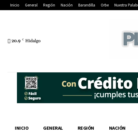
Inicio
General
Región
Nación
Barandilla
Orbe
Nuestra Palab
20.9
C
Hidalgo
INICIO
GENERAL
REGIÓN
NACIÓN