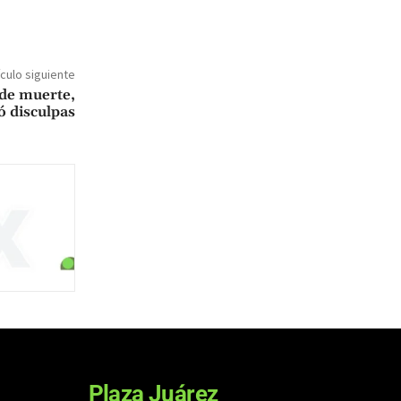
ículo siguiente
de muerte,
ó disculpas
Plaza Juárez