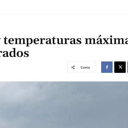
 y temperaturas máxim
grados
Cuota