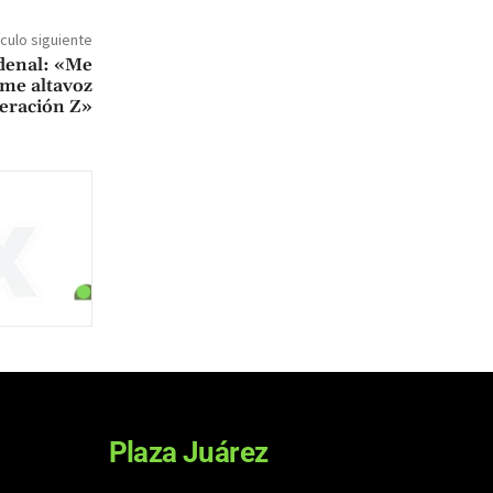
ículo siguiente
denal: «Me
rme altavoz
neración Z»
Plaza Juárez