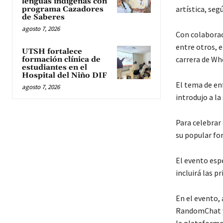
lenguas indígenas con
artística, seg
programa Cazadores
de Saberes
agosto 7, 2026
Con colaborac
entre otros, 
UTSH fortalece
carrera de Wh
formación clínica de
estudiantes en el
Hospital del Niño DIF
El tema de en
agosto 7, 2026
introdujo a la
Para celebrar 
su popular fo
El evento espe
incluirá las 
En el evento,
RandomChat y 
la plataforma 