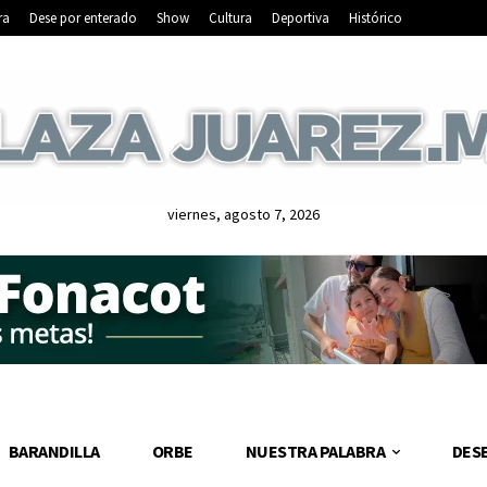
ra
Dese por enterado
Show
Cultura
Deportiva
Histórico
viernes, agosto 7, 2026
BARANDILLA
ORBE
NUESTRA PALABRA
DES