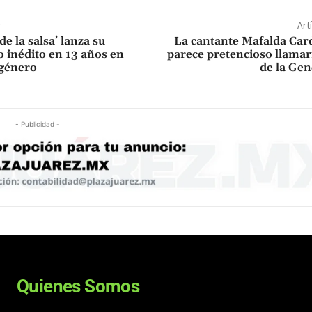
r
Art
de la salsa’ lanza su
La cantante Mafalda Car
o inédito en 13 años en
parece pretencioso llama
 género
de la Ge
- Publicidad -
Quienes Somos