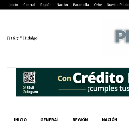
Inicio
General
Región
Nación
Barandilla
Orbe
Nuestra Palab
16.7
C
Hidalgo
INICIO
GENERAL
REGIÓN
NACIÓN