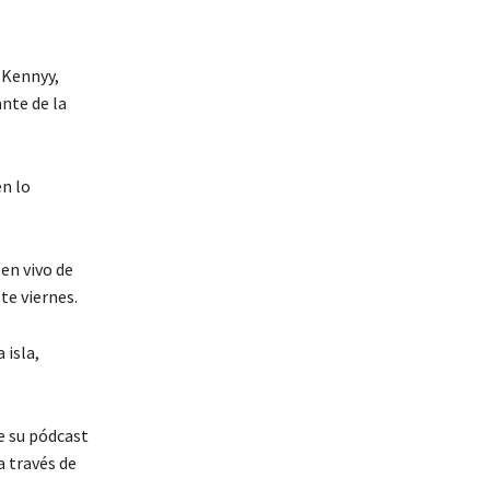
 Kennyy,
nte de la
en lo
 en vivo de
te viernes.
 isla,
e su pódcast
 través de