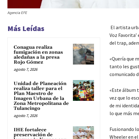
Agencia EFE
Más Leídas
El artista ur
Voz Favorita’ 
del trap, adem
Conagua realiza
fumigación en zonas
aledañas a la presa
«Quería que m
Rojo Gómez
tanto les gus
agosto 7, 2026
comunicado de 
Unidad de Planeación
realiza taller para el
«Este álbum ti
Plan Maestro de
vez que lo es
Imagen Urbana de la
Zona Metropolitana de
de mi identida
Tulancingo
lo que más me
agosto 7, 2026
Fusionando lo
IHE fortalece
preservación de
Wheeler en el 