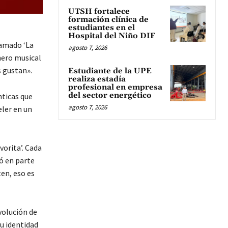
UTSH fortalece
formación clínica de
estudiantes en el
Hospital del Niño DIF
lamado ‘La
agosto 7, 2026
énero musical
s gustan».
Estudiante de la UPE
realiza estadía
profesional en empresa
del sector energético
nticas que
agosto 7, 2026
ler en un
vorita’. Cada
ó en parte
en, eso es
volución de
u identidad