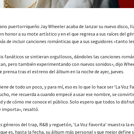
bano puertorriqueño Jay Wheeler acaba de lanzar su nuevo disco, l
en honor a su mote artístico y en el que regresa a sus raíces del g
ás de incluir canciones románticas que a sus seguidores «tanto le
is fanáticos se sintieran orgullosos, dándoles las canciones romá
tan, pero también experimentando con nuevos sonidos», dijo Whee
prensa tras el estreno del álbum en la noche de ayer, jueves.
ene de todo un poco, y para mí, eso es lo que lo hace ser ‘La Voz Fa
cucho, me recuerda a cuando empecé a usar ese nombre, se convirti
d y de cómo me conoce el público. Solo espero que todos lo disfrut
 importa», resaltó.
s géneros del trap, R&B y reguetón, ‘La Voz Favorita’ muestra la e
que es, hasta la fecha, su álbum más personal y que mejor define s