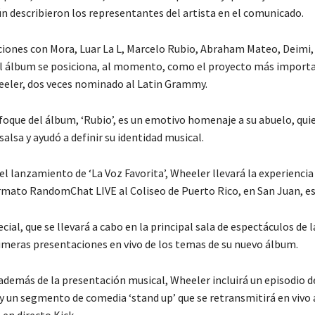
ún describieron los representantes del artista en el comunicado.
iones con Mora, Luar La L, Marcelo Rubio, Abraham Mateo, Deimi,
el álbum se posiciona, al momento, como el proyecto más importa
eeler, dos veces nominado al Latin Grammy.
foque del álbum, ‘Rubio’, es un emotivo homenaje a su abuelo, qui
 salsa y ayudó a definir su identidad musical.
el lanzamiento de ‘La Voz Favorita’, Wheeler llevará la experiencia
rmato RandomChat LIVE al Coliseo de Puerto Rico, en San Juan, es
cial, que se llevará a cabo en la principal sala de espectáculos de la
primeras presentaciones en vivo de los temas de su nuevo álbum.
 además de la presentación musical, Wheeler incluirá un episodio d
un segmento de comedia ‘stand up’ que se retransmitirá en vivo a
en directo Kick.